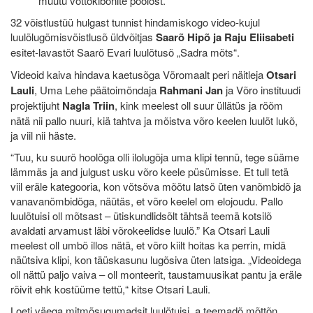
muutu võttõkibõnite poolõst.
32 võistlustüü hulgast tunnist hindamiskogo video-kujul
luulõlugõmisvõistlusõ üldvõitjas
Saarõ Hipõ ja Raju Eliisabeti
esitet-lavastõt Saarõ Evari luulõtusõ „Sadra mõts“.
Videoid kaiva hindava kaetusõga Võromaalt peri näitleja
Otsari
Lauli
, Uma Lehe päätoimõndaja
Rahmani Jan
ja Võro instituudi
projektijuht
Nagla Triin
, kink meelest oll suur üllätüs ja rõõm
nätä nii pallo nuuri, kiä tahtva ja mõistva võro keelen luulõt lukõ,
ja viil nii häste.
“Tuu, ku suurõ hoolõga olli ilolugõja uma klipi tennü, tege süäme
lämmäs ja and julgust usku võro keele püsümisse. Et tull tetä
viil eräle kategooria, kon võtsõva mõõtu latsõ üten vanõmbidõ ja
vanavanõmbidõga, näütäs, et võro keelel om elojoudu. Pallo
luulõtuisi oll mõtsast – ütiskundlidsõlt tähtsä teemä kotsilõ
avaldati arvamust läbi võrokeelidse luulõ.” Ka Otsari Lauli
meelest oll umbõ illos nätä, et võro kiilt hoitas ka perrin, midä
näütsiva klipi, kon täüskasunu lugõsiva üten latsiga. „Videoidega
oll nättü paljo vaiva – oll monteerit, taustamuusikat pantu ja eräle
rõivit ehk kostüüme tettü,“ kitse Otsari Lauli.
Loeti väega mitmõsugumadsit luulõtuisi, a teemadõ mõttõn