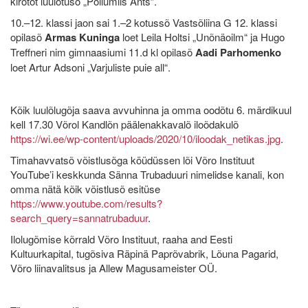
kirotõt luulõtusõ „Põllumiis Ants”.
10.–12. klassi jaon sai 1.–2 kotussõ Vastsõliina G 12. klassi
opilasõ
Armas Kuninga
loet Leila Holtsi „Unõnäoilm“ ja Hugo
Treffneri nim gimnaasiumi 11.d kl opilasõ
Aadi Parhomenko
loet Artur Adsoni „Varjuliste puie all“.
Kõik luulõlugõja saava avvuhinna ja omma oodõtu 6. märdikuul
kell 17.30 Võrol Kandlõn päälenakkavalõ iloõdakulõ
https://wi.ee/wp-content/uploads/2020/10/iloodak_netikas.jpg
.
Timahavvatsõ võistlusõga köüdüssen lõi Võro Instituut
YouTube’i keskkunda Sänna Trubaduuri nimelidse kanali, kon
omma nätä kõik võistlusõ esitüse
https://www.youtube.com/results?
search_query=sannatrubaduur
.
Ilolugõmise kõrrald Võro Instituut, raaha and Eesti
Kultuurkapital, tugõsiva Räpinä Paprõvabrik, Lõuna Pagarid,
Võro liinavalitsus ja Allew Magusameister OÜ.