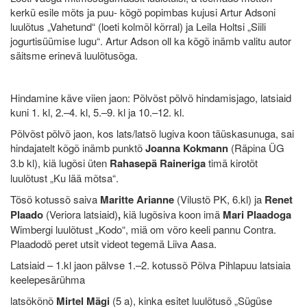
kerkü esile mõts ja puu- kõgõ popimbas kujusi Artur Adsoni
luulõtus „Vahetund“ (loeti kolmõl kõrral) ja Leila Holtsi „Siili
jogurtisüümise lugu“. Artur Adson oll ka kõgõ inämb valitu autor
säitsme erinevä luulõtusõga.
Hindamine käve viien jaon: Põlvõst põlvõ hindamisjago, latsiaid
kuni 1. kl, 2.–4. kl, 5.–9. kl ja 10.–12. kl.
Põlvõst põlvõ jaon, kos lats/latsõ lugiva koon täüskasunuga, sai
hindajatelt kõgõ inämb punktõ
Joanna
Kokmann
(Räpina ÜG
3.b kl), kiä lugõsi üten
Rahasepä Raineriga
timä kirotõt
luulõtust „Ku lää mõtsa“.
Tõsõ kotussõ saiva
Maritte Arianne
(Vilustõ PK, 6.kl) ja
Renet
Plaado
(Veriora latsiaid)
,
kiä lugõsiva koon imä
Mari Plaadoga
Wimbergi luulõtust „Kodo“, miä om võro keeli pannu Contra.
Plaadodõ peret utsit videot tegemä Liiva Aasa.
Latsiaid – 1.kl jaon pälvse 1.–2. kotussõ Põlva Pihlapuu latsiaia
keelepesärühma
latsõkõnõ
Mirtel Mägi
(5 a), kinka esitet luulõtusõ „Sügüse