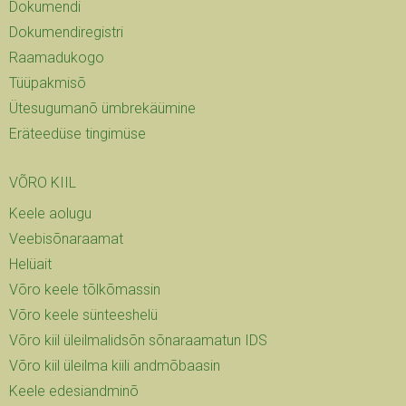
Dokumendi
Dokumendiregistri
Raamadukogo
Tüüpakmisõ
Ütesugumanõ ümbrekäümine
Eräteedüse tingimüse
VÕRO KIIL
Keele aolugu
Veebisõnaraamat
Helüait
Võro keele tõlkõmassin
Võro keele sünteeshelü
Võro kiil üleilmalidsõn sõnaraamatun IDS
Võro kiil üleilma kiili andmõbaasin
Keele edesiandminõ