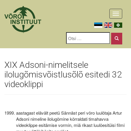
Toggle
navigati
XIX Adsoni-nimelitsele
ilolugõmisvõistlusõlõ esitedi 32
videoklippi
aastagast elävält peetü Sännäst peri võro luulõtaja Artur
Adsoni nimeline ilolugõmine kõrraldati timahavva
videoklippe esitämise vormin, miä rikast luulõesitüisi filmi