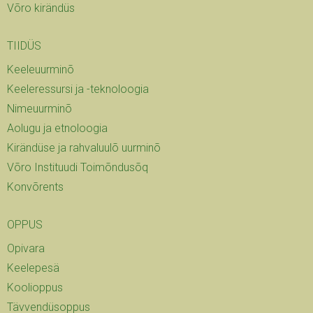
Võro kirändüs
TIIDÜS
Keeleuurminõ
Keeleressursi ja -teknoloogia
Nimeuurminõ
Aolugu ja etnoloogia
Kirändüse ja rahvaluulõ uurminõ
Võro Instituudi Toimõndusõq
Konvõrents
OPPUS
Opivara
Keelepesä
Koolioppus
Tävvendüsoppus