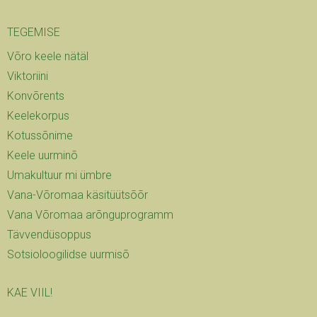
TEGEMISE
Võro keele nätäl
Viktoriini
Konvõrents
Keelekorpus
Kotussõnime
Keele uurminõ
Umakultuur mi ümbre
Vana-Võromaa käsitüütsõõr
Vana Võromaa arõnguprogramm
Tävvendüsoppus
Sotsioloogilidse uurmisõ
KAE VIIL!