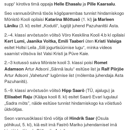
supp“ kirotiva timä oppaja
Helle Ehasalu
ja
Pille Kaarsalu
.
Seo vannusõrühmä tõsõs kõgõparembas tunnist hindamiskogo
Mõnistõ Kooli opilaisi
Katarina Mõttusõ
(1. kl)
ja Marleen
Läniku
(3. kl) esitet „Kodutii“, lugõjit juhend Pazuhanitši Asta.
2.–4. klassi arvõstusõn võitsõ Võro Keskliina Kooli 4.b kl opilaisi
K
ert Lumi, Jaanika Voitka, Emili Taaberi
üten
Kristi Valsiga
esitet Holtsi Leila „Siili jogurtisüümise lugu“, minka videos
saamist võtsõva iist Valsi Kristi ja Püve Kaie.
2.–3 kotussõ saiva Mõniste kooli 3. klassi poisi
Romet
Adamson
Artur Adsoni „Sännä laulu“ esitüse iist ja
Ralf Piirjõe
Artur Adsoni „Vahetund“ lugõmise iist (mõlemba juhendaja Asta
Pazuhanitš).
5.–9. klassi arvõstusõn võitsõ
Hipp Saarõ
(TÜ, ajalugu) ja
Eliisabet Raju
(Kääpa kooli 8. kl) esitet Saarõ Evari lugulaul
„Sadra mõts”, näide esitüse tunnist hindamiskogo ka võistlusõ
üldvõitjas.
Seon vannusõklassi tõnõ võitja oll
Hindrik Saar (
Osula
põhikuul, 5. kl), kiä esit imä Fastrõ Mariko juhendamisel imä