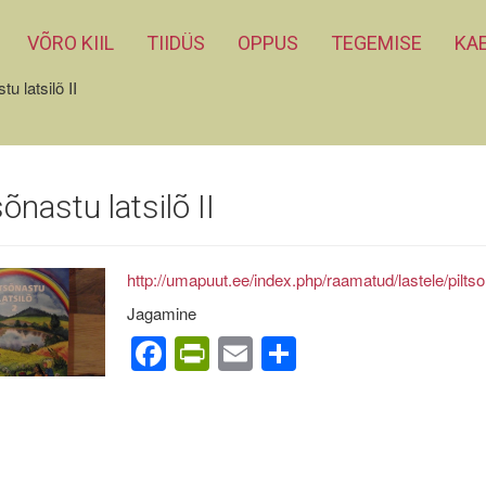
VÕRO KIIL
TIIDÜS
OPPUS
TEGEMISE
KAE
tu latsilõ II
sõnastu latsilõ II
http://umapuut.ee/index.php/raamatud/lastele/piltso
Jagamine
Facebook
PrintFriendly
Email
Share