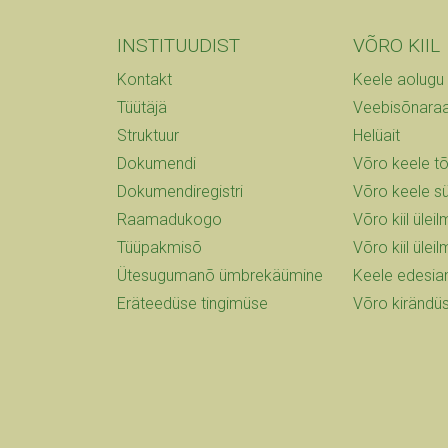
INSTITUUDIST
VÕRO KIIL
Kontakt
Keele aolugu
Tüütäjä
Veebisõnara
Struktuur
Helüait
Dokumendi
Võro keele t
Dokumendiregistri
Võro keele s
Raamadukogo
Võro kiil üle
Tüüpakmisõ
Võro kiil ülei
Ütesugumanõ ümbrekäümine
Keele edesi
Eräteedüse tingimüse
Võro kirändü