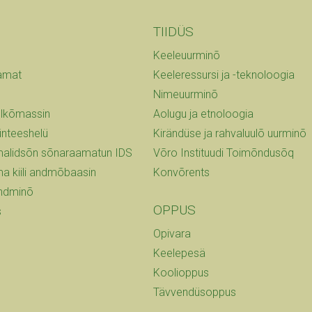
TIIDÜS
Keeleuurminõ
amat
Keeleressursi ja -teknoloogia
Nimeuurminõ
õlkõmassin
Aolugu ja etnoloogia
ünteeshelü
Kirändüse ja rahvaluulõ uurminõ
ilmalidsõn sõnaraamatun IDS
Võro Instituudi Toimõndusõq
lma kiili andmõbaasin
Konvõrents
andminõ
OPPUS
s
Opivara
Keelepesä
Koolioppus
Tävvendüsoppus