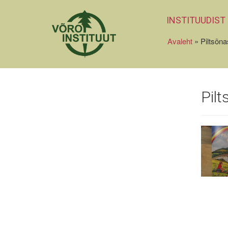
INSTITUUDIST
Avaleht
»
Piltsõnas
Pilt