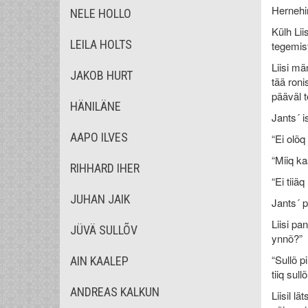
Hernehir
NELE HOLLO
Külh Lii
LEILA HOLTS
tegemist
Liisi mä
JAKOB HURT
tää roni
pääväl 
HÄNILÄNE
Jants´ i
AAPO ILVES
“Ei olõq
“Miiq ka
RIHHARD IHER
“Ei tiiäq
JUHAN JAIK
Jants´ p
Liisi pa
JÜVÄ SULLÕV
ynnõ?”
“Sullõ pi
AIN KAALEP
tiiq sul
ANDREAS KALKUN
Liisil l