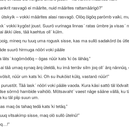
nkrit rasvagõ ei määrite, nuid määrites rattamäärigõ?”
ütskyik – vokki määrites alasi rasvagõ. Olõq õigõq parõmb vaiki, mul 
k´ vokki kygõst joust. Suurõ vurinaga linnas´ ratas ümbre ja visas´ nöö
ai äkki üles, tää kaehtus oll´ külm.
oig, mineq nu tuuq uma rogusk sisse, kas ma sullõ sadakõrd õs ütle, 
äde suurõ hirmuga nööri voki pääle
a läts´ kogõmõdõq – õgas nüür kats´ki õs lähäq.”
sai tää umaq synaq ärq üteldä, ku imä terräv silm joq oll´ ärq nännüq, et
võlsit, nüür um kats´ki. Oh su ihukõist külq, vastanõ nüür!”
´ purustõt. Tää lask´ nööri voki pääle vaoda. Kura käsi sattõ täl lõdvalt 
dse sõrmõ hambide vaihõlõ. Mõtsavaht´ vaest näge sääne vällä, ku
a ku täl piip suun um.
as maq õs tahaq tedä kats´ki tetäq.”
uuq vitsakimp sisse, maq olõ sullõ ütelnü!”
eq…!”