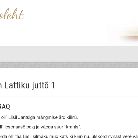
oleht
 Lattiku juttõ 1
RAQ
ä oll´ Liisil Jantsiga mängmise ärq kiilnü.
ll´ lesenaasõ poig ja väega suur´ krants´.
rda oll´ tää Liisil silmäkulmuq kats´ki kriip´nu, ütskõrd nynast vere väl