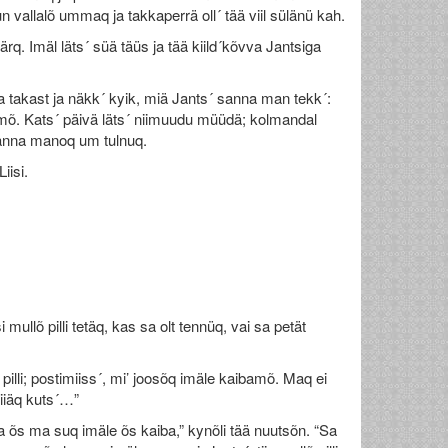
 vallalõ ummaq ja takkaperrä oll´ tää viil sülänü kah.
ärq. Imäl läts´ süä täüs ja tää kiild´kõvva Jantsiga
uka takast ja näkk´ kyik, miä Jants´ sanna man tekk´:
 tammõ. Kats´ päivä läts´ niimuudu müüdä; kolmandal
sanna manoq um tulnuq.
iisi.
ullõ pilli tetäq, kas sa olt tennüq, vai sa petät
llõ pilli; postimiiss´, mi’ joosõq imäle kaibamõ. Maq ei
siiäq kuts´…”
 ja õs ma suq imäle õs kaiba,” kynõli tää nuutsõn. “Sa