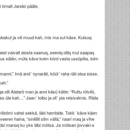
i õrnalt Jandsi pääle.
tubakut ja viil muud kah, mis ma sul käse. Kutsuq
est vaivalt alosta saanuq, seeniq olliq mul saapaq
mmus sälän; müts käve kolm kõrd vasta ussõpiita, tolm
manni.” Imä and´ nynaräti, köüt´ raha räti otsa sisse.
kah.”
olli Alatarõ man ja anni käsü kätte: “Ruttu rõivilõ,
s üle kah…” Jaan´ toibu ja oll´ pia reisivalmis. Riida
ja vilistimi vahel sekkä, läbi hambide. Tokk´ käve käen
eren haina, “sinilillil silm vällä,” naari maq ja vihe
õrdsi manoq ku yks läbi mõtsa. Ja mõtsan jovvaki-s