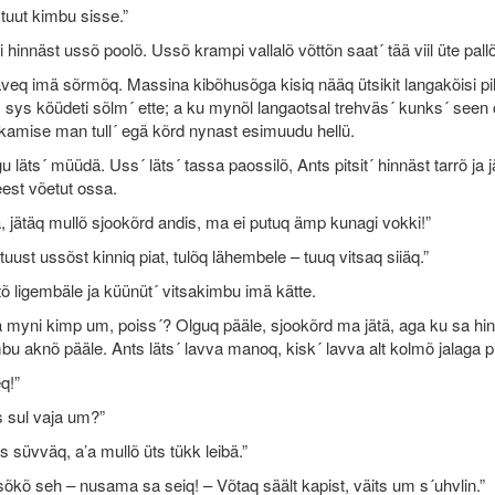
 tuut kimbu sisse.”
i hinnäst ussõ poolõ. Ussõ krampi vallalõ võttõn saat´ tää viil üte pa
veq imä sõrmõq. Massina kibõhusõga kisiq nääq ütsikit langakõisi pilpag
sys köüdeti sõlm´ ette; a ku mynõl langaotsal trehväs´ kunks´ seen o
kamise man tull´ egä kõrd nynast esimuudu hellü.
u läts´ müüdä. Uss´ läts´ tassa paossilõ, Ants pitsit´ hinnäst tarrõ ja
est võetut ossa.
, jätäq mullõ sjookõrd andis, ma ei putuq ämp kunagi vokki!”
tuust ussõst kinniq piat, tulõq lähembele – tuuq vitsaq siiäq.”
õ ligembäle ja küünüt´ vitsakimbu imä kätte.
 myni kimp um, poiss´? Olguq pääle, sjookõrd ma jätä, aga ku sa hinnes
bu aknõ pääle. Ants läts´ lavva manoq, kisk´ lavva alt kolmõ jalaga pin
q!”
s sul vaja um?”
s süvväq, a’a mullõ üts tükk leibä.”
õkõ seh – nusama sa seiq! – Võtaq säält kapist, väits um s´uhvlin.”