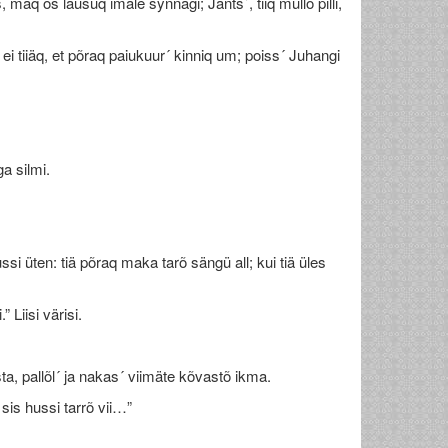
 maq õs lausuq imäle synnagi; Jants´, tiiq mullõ pilli,
s ei tiiäq, et põraq paiukuur´ kinniq um; poiss´ Juhangi
a silmi.
i üten: tiä põraq maka tarõ sängü all; kui tiä üles
Liisi värisi.
sta, pallõl´ ja nakas´ viimäte kõvastõ ikma.
 sis hussi tarrõ vii…”