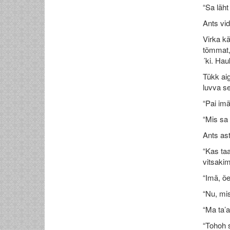
“Sa läht
Ants vid
Virka kä
tõmmat, 
´ki. Hau
Tükk aig
luvva se
“Pai imä
“Mis sa 
Ants ast
“Kas taa
vitsakim
“Imä, õe
“Nu, mi
“Ma ta’a
“Tohoh s