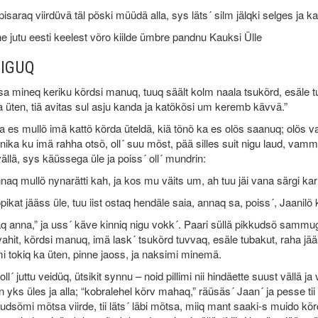
isaraq viirdüvä täl põski müüdä alla, sys läts´ silm jälqki selges ja ka
 jutu eesti keelest võro kiilde ümbre pandnu Kauksi Ülle
IGUQ
 sa mineq keriku kõrdsi manuq, tuuq säält kolm naala tsukõrd, esäle 
 üten, tiä avitas sul asju kanda ja katõkõsi um keremb kävvä.”
 es mullõ imä kattõ kõrda üteldä, kiä tõnõ ka es olõs saanuq; olõs va
a nika ku imä rahha otsõ, oll´ suu mõst, pää silles suit nigu laud, va
vällä, sys käüssega üle ja poiss´ oll´ mundrin:
naq mullõ nynarätti kah, ja kos mu väits um, ah tuu jäi vana särgi kar
opikat jääss üle, tuu iist ostaq hendäle saia, annaq sa, poiss´, Jaanilõ 
q anna,” ja uss´ käve kinniq nigu vokk´. Paari süllä pikkudsõ sammuga 
ahit, kõrdsi manuq, imä lask´ tsukõrd tuvvaq, esäle tubakut, raha jääs
imi tokiq ka üten, pinne jaoss, ja naksimi minemä.
oll´ juttu veidüq, ütsikit synnu – noid pillimi nii hindäette suust vällä 
n yks üles ja alla; “kobralehel kõrv mahaq,” räüsäs´ Jaan´ ja pesse tii ve
udsõmi mõtsa viirde, tii läts´ läbi mõtsa, miiq mant saaki-s muido k