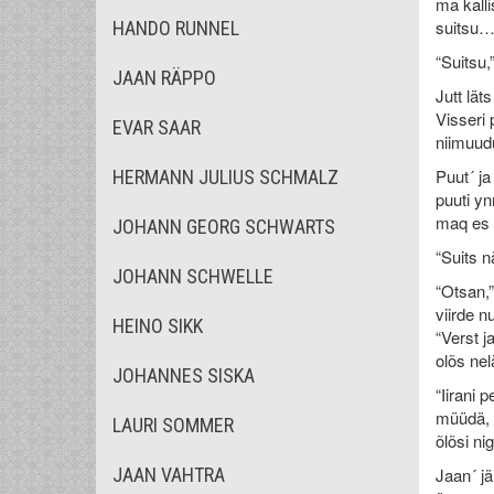
ma kalli
suitsu…
HANDO RUNNEL
“Suitsu,
JAAN RÄPPO
Jutt lät
Visseri 
EVAR SAAR
niimuudu
Puut´ ja
HERMANN JULIUS SCHMALZ
puuti yn
maq es t
JOHANN GEORG SCHWARTS
“Suits n
JOHANN SCHWELLE
“Otsan,”
viirde n
HEINO SIKK
“Verst j
olõs nel
JOHANNES SISKA
“Iirani 
müüdä, k
LAURI SOMMER
õlõsi n
JAAN VAHTRA
Jaan´ jä