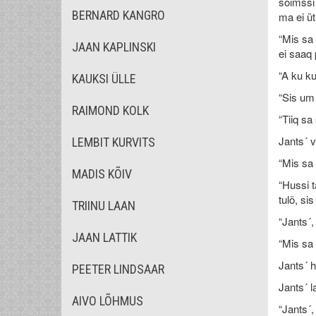
sõimssi 
BERNARD KANGRO
ma ei üt
“Mis sa 
JAAN KAPLINSKI
ei saaq p
“A ku ku
KAUKSI ÜLLE
“Sis um 
RAIMOND KOLK
“Tiiq sa
Jants´ v
LEMBIT KURVITS
“Mis sa 
MADIS KÕIV
“Hussi t
tulõ, sis
TRIINU LAAN
“Jants´,
JAAN LATTIK
“Mis sa 
Jants´ h
PEETER LINDSAAR
Jants´ l
AIVO LÕHMUS
“Jants´,