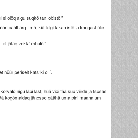
ei olõq aigu suqkõ tan lobistõ.”
ri päält ärq. Imä, kiä telgi takan istõ ja kangast üles
et jätäq vokk´ rahulõ.”
 nüür periselt kats´ki oll´.
kõrvalõ nigu läbi last; hüä vidi tää suu viirde ja tsusas
 tää kogõmaldaq jänesse päähä uma pini maaha um