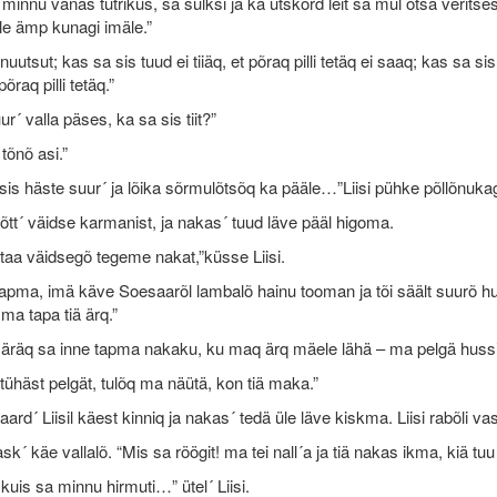
minnu vanas tütrikus, sa sülksi ja ka ütskõrd leit sa mul otsa veritses,
le ämp kunagi imäle.”
nuutsut; kas sa sis tuud ei tiiäq, et põraq pilli tetäq ei saaq; kas sa si
õraq pilli tetäq.”
ur´ valla päses, ka sa sis tiit?”
tõnõ asi.”
 sis häste suur´ ja lõika sõrmulõtsõq ka pääle…”Liisi pühke põllõnukag
õtt´ väidse karmanist, ja nakas´ tuud läve pääl higoma.
taa väidsegõ tegeme nakat,”küsse Liisi.
apma, imä käve Soesaarõl lambalõ hainu tooman ja tõi säält suurõ huss
 ma tapa tiä ärq.”
 äräq sa inne tapma nakaku, ku maq ärq mäele lähä – ma pelgä hussi.” 
tühäst pelgät, tulõq ma näütä, kon tiä maka.”
aard´ Liisil käest kinniq ja nakas´ tedä üle läve kiskma. Liisi rabõli va
ask´ käe vallalõ. “Mis sa röögit! ma tei nall´a ja tiä nakas ikma, kiä tuu
 kuis sa minnu hirmuti…” ütel´ Liisi.