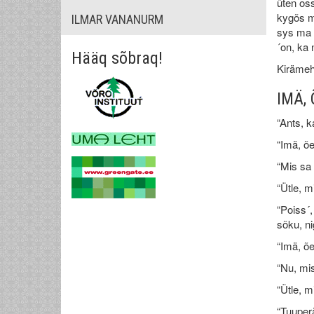
üten oss
kygõs m
ILMAR VANANURM
sys ma k
´on, ka 
Hääq sõbraq!
Kirämehe
IMÄ, 
“Ants, k
“Imä, õe
“Mis sa 
“Ütle, m
“Poiss´,
sõku, ni
“Imä, õe
“Nu, mis
“Ütle, m
“Tuuperä