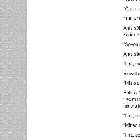
“Õgas va
“Tuu um 
Ants sõk
kääre, k
“So–oh p
Ants sä
“Imä, ta
Vaivalt 
“Mis sa 
Ants oll
´ edimä
lasknu j
“Imä, õg
“Mineq t
“Imä, õ