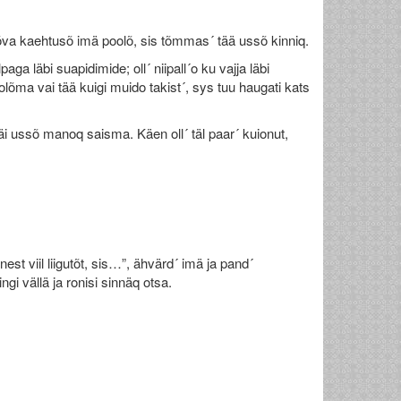
llõva kaehtusõ imä poolõ, sis tõmmas´ tää ussõ kinniq.
a läbi suapidimide; oll´ niipall´o ku vajja läbi
lõma vai tää kuigi muido takist´, sys tuu haugati kats
 jäi ussõ manoq saisma. Käen oll´ täl paar´ kuionut,
t viil liigutõt, sis…”, ähvärd´ imä ja pand´
gi vällä ja ronisi sinnäq otsa.