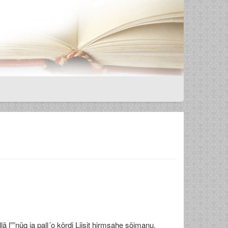
lä l””nüq ja pall´o kõrdi Liisit hirmsahe sõimanu.