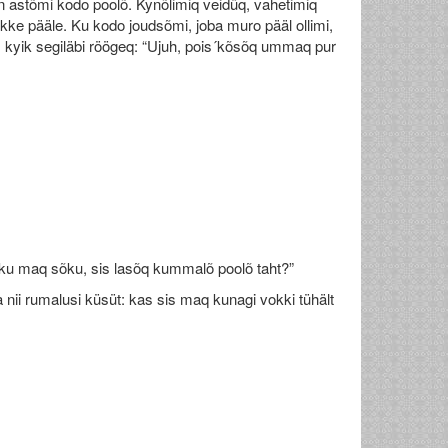
en astõmi kodo poolõ. Kynõlimiq veidüq, vahetimiq
ke pääle. Ku kodo joudsõmi, joba muro pääl ollimi,
kuis kyik segiläbi röögeq: “Ujuh, pois´kõsõq ummaq pur
a ku maq sõku, sis lasõq kummalõ poolõ taht?”
 nii rumalusi küsüt: kas sis maq kunagi vokki tühält