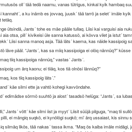
mutusõs oll´ tää tedä naarnu, vanas tütrigus, kinkal kyik hambaq suun
si kannaht´, a ku inämb es jovvaq, juusk´ tää tarrõ ja selet´ imäle kyik 
 tetäq.
nge ütsindä, Jants´ tohe es mäe pääle tullaq. Liisi kai varguisi aia n
si aia otsa, pill´ kivikeisi üle sanna katussõ, ai kõvva vilet ja istut´
tekk´ Liisi sanna manoq asja. Tää läts´ kaema, kas näide kassipoig 
stõ läve pääl. “Jants´, kas sa miiq kassipoiga ei olõq nännüq?” küsse L
 maq tiiq kassipoiga nännüq,” vastas´ Jants´.
ssipoig um ärq kaonu; ei tiiäq, kos tiä olnõsi lännüq?”
 maq, kos tiiq kassipoig läts´.”
and´ käe silmi ette ja vahtõ kohegi kavvõndahe.
nd´ edimädse sõrmõ suuhtõ ja alost´ tasadsõ helüga: “Jants´, sa lubasi m
lli,” Jants´ võtt´ käe silmi iist ja myyt´ Liisit süüjä pilguga, “maq tii su
lõ pilli, ei mängiq suqkõ, ei kynõlõgi suqkõ; mi’ ärq ussaiast, kis sinnu 
ätsiq silmäq likõs, tää nakas´ tassa ikma. “Maq õs kaiba imäle midägi,