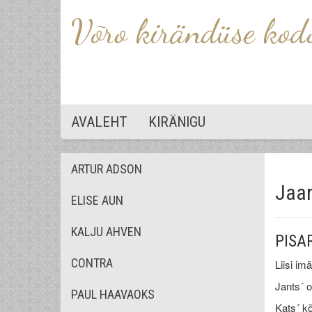
Võro kirändüse kod
AVALEHT
KIRÄNIGU
ARTUR ADSON
Jaan
ELISE AUN
KALJU AHVEN
PISA
CONTRA
Liisi im
Jants´ o
PAUL HAAVAOKS
Kats´ kõ