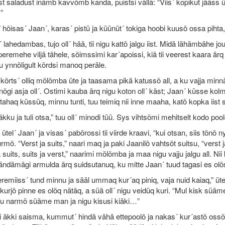
st saladust inämb kavvõmb kanda, puistsi vällä: “Viis´ kopikut jääss 
”
” hõisas´ Jaan´, karas´ pistü ja küünüt´ tokiga hoobi kuusõ ossa pihta
s´ lahedambas, tujo oll´ hää, tii nigu kattõ jalgu iist. Midä lähämbähe j
peremehe viljä tähele, sõimssimi kar´apoissi, kiä tii veerest kaara ärq
 ynnõligult kõrdsi manoq peräle.
 kõrts´ olliq mõlõmba üte ja taasama pikä katussõ all, a ku vajja minnä
nõgi asja oll´. Ostimi kauba ärq nigu koton oll´ käst; Jaan´ küsse ko
ahaq küssüq, minnu tunti, tuu teimiq nii inne maaha, katõ kopka iist s
äkku ja tuli otsa,” tuu oll´ minodi tüü. Sys vihtsõmi mehitselt kodo pool
 ütel´ Jaan´ ja visas´ pabõrossi tii viirde kraavi, “kui otsan, siis tõnõ 
urmõ. “Verst ja suits,” naari maq ja paki Jaanilõ vahtsõt suitsu, “verst j
a suits, suits ja verst,” naarimi mõlõmba ja maa nigu vajju jalgu all. N
ändämägi armulda ärq suidsutanuq, ku mitte Jaan´ tuud tagasi es olõ
peremiiss´ tund minnu ja sääl ummaq kur´aq piniq, vaja nuid kaiaq,” ütel´ 
urjõ pinne es olõq nätäq, a süä oll´ nigu veidüq kuri. “Mul kisk süä
igu narmõ süäme man ja nigu kisusi kiäki…”
i äkki saisma, kummut´ hindä vähä ettepoolõ ja nakas´ kur´astõ ossõ