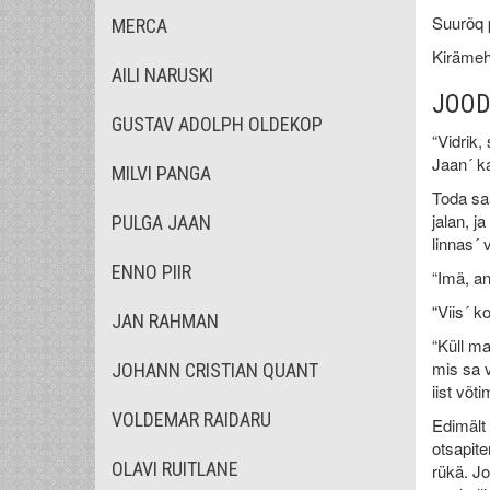
Suurõq p
MERCA
Kirämehe
AILI NARUSKI
JOOD
GUSTAV ADOLPH OLDEKOP
“Vidrik,
Jaan´ ka
MILVI PANGA
Toda saa
jalan, j
PULGA JAAN
linnas´ 
ENNO PIIR
“Imä, an
“Viis´ k
JAN RAHMAN
“Küll ma
mis sa v
JOHANN CRISTIAN QUANT
iist võt
VOLDEMAR RAIDARU
Edimält 
otsapite
OLAVI RUITLANE
rükä. Jo