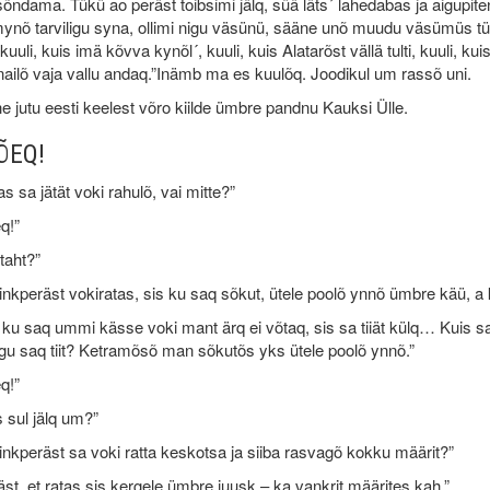
õndama. Tükü ao peräst toibsimi jälq, süä läts´ lahedabas ja aigupit
ynõ tarviligu syna, ollimi nigu väsünü, sääne unõ muudu väsümüs tük
uuli, kuis imä kõvva kynõl´, kuuli, kuis Alatarõst vällä tulti, kuuli, 
nailõ vaja vallu andaq.”Inämb ma es kuulõq. Joodikul um rassõ uni.
 jutu eesti keelest võro kiilde ümbre pandnu Kauksi Ülle.
ÕEQ!
as sa jätät voki rahulõ, vai mitte?”
q!”
taht?”
inkperäst vokiratas, sis ku saq sõkut, ütele poolõ ynnõ ümbre käü, 
 ku saq ummi kässe voki mant ärq ei võtaq, sis sa tiiät külq… Kuis sa
gu saq tiit? Ketramõsõ man sõkutõs yks ütele poolõ ynnõ.”
q!”
 sul jälq um?”
inkperäst sa voki ratta keskotsa ja siiba rasvagõ kokku määrit?”
st, et ratas sis kergele ümbre juusk – ka vankrit määrites kah.”