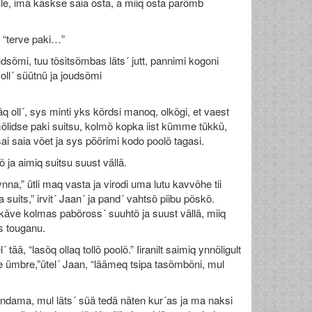
üle, imä käskse saia osta, a miiq osta parõmb
, “terve paki…”
oudsõmi, tuu tõsitsõmbas läts´ jutt, pannimi kogoni
 oll´ süütnü ja joudsõmi
q oll´, sys minti yks kõrdsi manoq, olkõgi, et vaest
lmõlidse paki suitsu, kolmõ kopka iist kümme tükkü,
ai saia võet ja sys pöörimi kodo poolõ tagasi.
õ ja aimiq suitsu suust vällä.
nynna,” ütli maq vasta ja virodi uma lutu kavvõhe tii
a suits,” irvit´ Jaan´ ja pand´ vahtsõ piibu põskõ.
ii käve kolmas pabõross´ suuhtõ ja suust vällä, miiq
s touganu.
tää, “lasõq ollaq tollõ poolõ.” Iiranilt saimiq ynnõligult
me ümbre,”ütel´ Jaan, “läämeq tsipa tasõmbõni, mul
ndama, mul läts´ süä tedä näten kur´as ja ma naksi