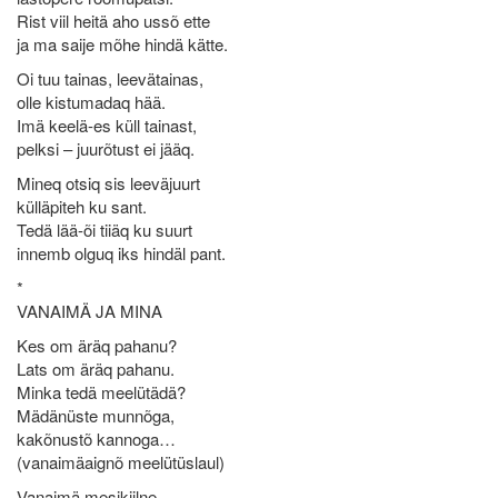
Rist viil heitä aho ussõ ette
ja ma saije mõhe hindä kätte.
Oi tuu tainas, leevätainas,
olle kistumadaq hää.
Imä keelä-es küll tainast,
pelksi – juurõtust ei jääq.
Mineq otsiq sis leeväjuurt
külläpiteh ku sant.
Tedä lää-õi tiiäq ku suurt
innemb olguq iks hindäl pant.
*
VANAIMÄ JA MINA
Kes om äräq pahanu?
Lats om äräq pahanu.
Minka tedä meelütädä?
Mädänüste munnõga,
kakõnustõ kannoga…
(vanaimäaignõ meelütüslaul)
Vanaimä mesikiilne