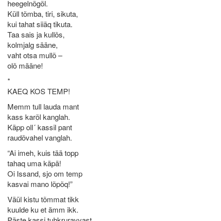
heegelnõgõl.
Küll tõmba, tiri, sikuta,
kui tahat siiäq tikuta.
Taa sais ja kullõs,
kolmjalg sääne,
vaht otsa mullõ –
olõ määne!
*
KAEQ KOS TEMP!
Memm tull lauda mant
kass karõl kanglah.
Käpp oll´ kassil pant
raudõvahel vanglah.
“Ai imeh, kuis tää topp
tahaq uma käpä!
Oi Issand, sjo om temp
kasvai mano lõpõq!”
Väül kistu tõmmat tikk
kuulde ku et ämm ikk.
Päste kassi tuhkruravvast,