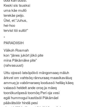
oodi kah bussi.
Keski sis tsusksi
uma käe mullõ
terekäe peijo.
Ütel, et:”Juhus,
hei-hoo
tervist tõi sullõ!”
*
PARADIISIH
Väikoh Rosmah
kon “jänes jukõrt jõkõ pite
mina Päkämäke pite”
(rahvasuust)
Uttu ojossõ latsõpõlvõ mängomaaq mäluh
ärkvel om vahtsõq rännuraaq maasikaväluq
ammuq jo vabõrnaraeq loodussõ helläq käeq
valassõ heldelt ande oroq ja mäeq
toonõkurõpesä toomõq Peri oja vesi
egäl hummogul kastõsõl Päkämäel
päävätsõõr hindä pesi