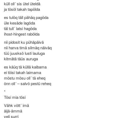
küll oll´ sis ütel üteldä
ja tõsõl takah tapõlda
es tulõq täll pähäq pagõda
üle kesäde lagõda
täl tull´ latsi hagõda
ihost-hingest rabõlda
nii pidosit ku pühäpäivä
nii harva timä silmäq näiväq
tüü juusksõ lusti lauluga
kitmätä täüs auruga
es käüq tä küllä kaibama
ei tõisi takah laimama
mõstu mõsu oll´ tä eheq
õnn oll´ – salvõ pestü reheq
*
Tõsi mia tõsi
Vähk võtt´ imä
äijä-ämmä
veli surri