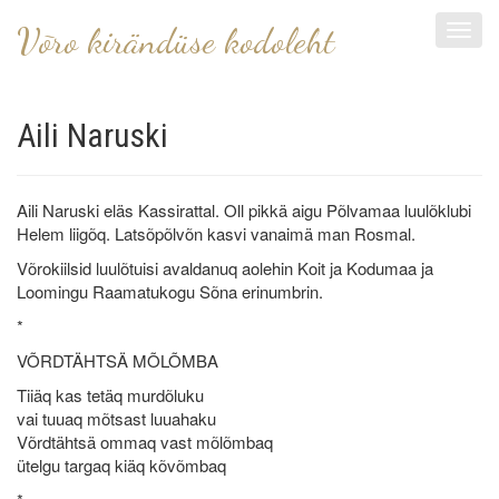
Võro kirändüse kodoleht
Toggl
navig
Aili Naruski
Aili Naruski eläs Kassirattal. Oll pikkä aigu Põlvamaa luulõklubi
Helem liigõq. Latsõpõlvõn kasvi vanaimä man Rosmal.
Võrokiilsid luulõtuisi avaldanuq aolehin Koit ja Kodumaa ja
Loomingu Raamatukogu Sõna erinumbrin.
*
VÕRDTÄHTSÄ MÕLÕMBA
Tiiäq kas tetäq murdõluku
vai tuuaq mõtsast luuahaku
Võrdtähtsä ommaq vast mõlõmbaq
ütelgu targaq kiäq kõvõmbaq