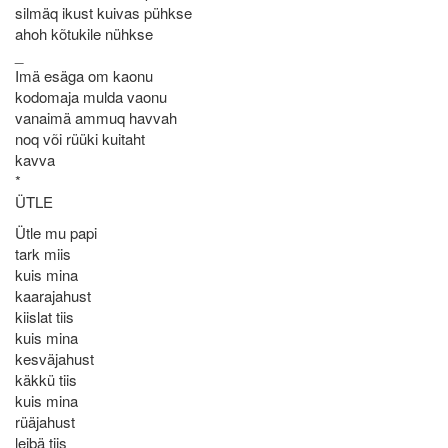
silmäq ikust kuivas pühkse
ahoh kõtukile nühkse
_
Imä esäga om kaonu
kodomaja mulda vaonu
vanaimä ammuq havvah
noq või rüüki kuitaht
kavva
*
ÜTLE
Ütle mu papi
tark miis
kuis mina
kaarajahust
kiislat tiis
kuis mina
kesväjahust
käkkü tiis
kuis mina
rüäjahust
leibä tiis