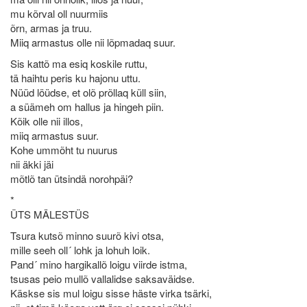
mu kõrval oll nuurmiis
õrn, armas ja truu.
Miiq armastus olle nii lõpmadaq suur.
Sis kattõ ma esiq koskile ruttu,
tä haihtu peris ku hajonu uttu.
Nüüd löüdse, et olõ prõllaq küll siin,
a süämeh om hallus ja hingeh piin.
Kõik olle nii illos,
miiq armastus suur.
Kohe ummõht tu nuurus
nii äkki jäi
mõtlõ tan ütsindä norohpäi?
*
ÜTS MÄLESTÜS
Tsura kutsõ minno suurõ kivi otsa,
mille seeh oll´ lohk ja lohuh loik.
Pand´ mino hargikallõ loigu viirde istma,
tsusas peio mullõ vallalidse saksaväidse.
Käskse sis mul loigu sisse häste virka tsärki,