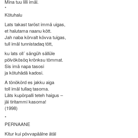
Mina tuu lilli imäl.
*
Kõtuhalu
Lats takast tarõst immä uigas,
et halutama naanu kõtt.
Jah naba kõrvalt kõvva tuigas,
tull imäl tunnistadaq tõtt,
ku lats oll´ sängüh sällüle
põlvõkõsõq krõnksu tõmmat.
Sis imä napa tasosi
ja kõtuhädä kadosi.
A tõnõkõrd es jakku aiga
toll imäl tullaq tasoma.
Läts kupõrpalli teteh haigus –
jäi tiritammi kasoma!
(1998)
*
PERNAANE
Kitur kui põvvapäälne ätäl