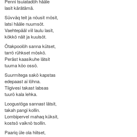
Penni tsuiatadõh hääle
lasit kärätämä.
Süvväq teit ja nõusit mõsit,
latsi hääle nuumsõt.
Vaehtepääl viil laulu lasit,
kõkkõ näit ja kuulsõt.
Õtakpoolõh sanna kütset,
tarrõ rühkset mõskõ.
Peräst kaasikuhe lätsit
tuuma kõo ossõ.
Suurmitega sakõ kapstas
edepaast ai lõhna.
Tiigivesi takast labsas
tuurõ kala lehka.
Loogustõga sannast lätsit,
takah pangi kollin.
Lombipervel mahaq küksit,
kostsõ vaiknõ tsollin.
Paariq üle ola hiitset,