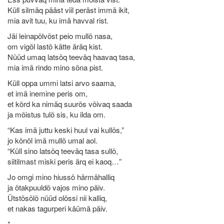
Küll silmäq pääst viil peräst immä ikit,
mia avit tuu, ku imä havval rist.
Jäi leinapõlvõst peio mullõ nasa,
om vigõl lastõ kätte äräq kist.
Nüüd umaq latsõq teeväq haavaq tasa,
mia imä rindo mino sõna pist.
Küll oppa ummi latsi arvo saama,
et imä inemine peris om,
et kõrd ka nimäq suurõs võivaq saada
ja mõistus tulõ sis, ku ilda om.
“Kas imä juttu keski huul vai kullõs,”
jo kõnõl imä mullõ umal aol.
“Küll sino latsõq teeväq tasa sullõ,
siitilmast miski peris ärq ei kaoq…”
Jo omgi mino hiussõ härmähalliq
ja õtakpuuldõ vajos mino päiv.
Ütstõsõlõ nüüd olõssi nii kalliq,
et nakas tagurperi käümä päiv.
*