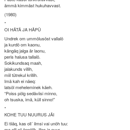
ämmä kimmäst hukuhavvast.
(1980)
*
OI HÄTÄ JA HÄPÜ
Undrek om ummõlusõst vallalõ
ja kurdõ om kaonu,
kängäq jalga är laonu,
peris halusa tallalõ.
Sokikundsaq maah,
jalakunds villih,
miil tütrekul krillih.
Imä kah ei näeq:
latsõl meheleminek käeh.
“Poiss põlg sedäviisi minno,
oh tsuska, imä, küll sinno!”
*
KOHE TUU NUURUS JÄI
Ei tiiäq, kas oll´ ilmsi vai unõh tuu:
ma olli nii õnnõlik, illos ja nuur,