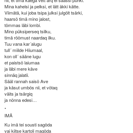
nii, et timä käega vett ärq ei saassi pühki.
Mina kahelsi ja pelksi, et lätt äkki kätte.
Viimätä, kui joba tsipa julksi julgõlt tsärki,
haarsõ timä mino jalost,
tõmmas läbi lombi.
Mino püksiperseq tsilku,
timä rõõmust naardaq ilku.
Tuu vana kar´alugu
tull´ miilde Hiiumaal,
kon oll´ sääne lugu
et paistsõ laiumaa
ja läbi mere käve
sinnäq jalatii.
Sääl rannah saisõ Ave
ja käsut umbõs nii, et võtaq
väits ja tsärgiq
ja nõnna edesi…
*
IMÄ
Ku imä tei sousti sagõda
vai kiitse kartoli magõda