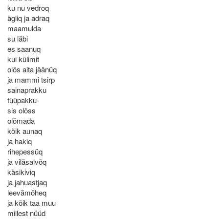
ku nu vedroq
ägliq ja adraq
maamulda
su läbi
es saanuq
kui külimit
olõs aita jäänüq
ja mammi tsirp
sainaprakku
tüüpakku-
sis olõss
olõmada
kõik aunaq
ja hakiq
rihepessüq
ja viläsalvõq
käsikiviq
ja jahuastjaq
leevämõheq
ja kõik taa muu
millest nüüd