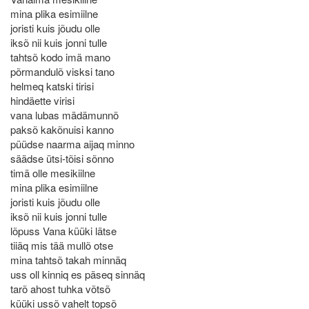
mina plika esimiilne
joristi kuis jõudu olle
iksõ nii kuis jonni tulle
tahtsõ kodo imä mano
põrmandulõ visksi tano
helmeq katski tirisi
hindäette virisi
vana lubas mädämunnõ
paksõ kakõnuisi kanno
püüdse naarma aijaq minno
säädse ütsi-tõisi sõnno
timä olle mesikiilne
mina plika esimiilne
joristi kuis jõudu olle
iksõ nii kuis jonni tulle
lõpuss Vana küüki lätse
tiiäq mis tää mullõ otse
mina tahtsõ takah minnäq
uss oll kinniq es päseq sinnäq
tarõ ahost tuhka võtsõ
küüki ussõ vahelt topsõ