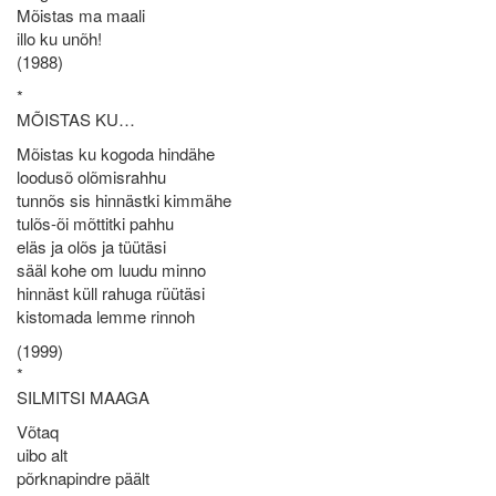
Mõistas ma maali
illo ku unõh!
(1988)
*
MÕISTAS KU…
Mõistas ku kogoda hindähe
loodusõ olõmisrahhu
tunnõs sis hinnästki kimmähe
tulõs-õi mõttitki pahhu
eläs ja olõs ja tüütäsi
sääl kohe om luudu minno
hinnäst küll rahuga rüütäsi
kistomada lemme rinnoh
(1999)
*
SILMITSI MAAGA
Võtaq
uibo alt
põrknapindre päält