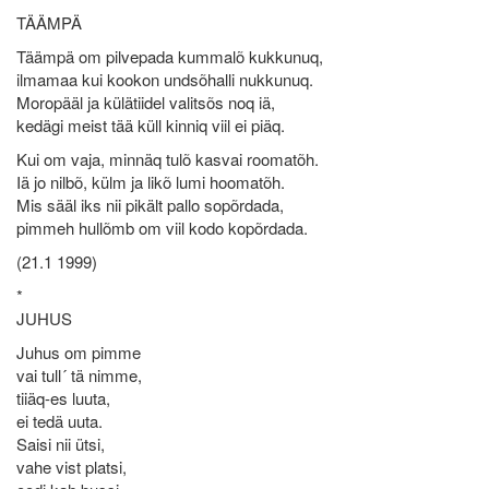
TÄÄMPÄ
Täämpä om pilvepada kummalõ kukkunuq,
ilmamaa kui kookon undsõhalli nukkunuq.
Moropääl ja külätiidel valitsõs noq iä,
kedägi meist tää küll kinniq viil ei piäq.
Kui om vaja, minnäq tulõ kasvai roomatõh.
Iä jo nilbõ, külm ja likõ lumi hoomatõh.
Mis sääl iks nii pikält pallo sopõrdada,
pimmeh hullõmb om viil kodo kopõrdada.
(21.1 1999)
*
JUHUS
Juhus om pimme
vai tull´ tä nimme,
tiiäq-es luuta,
ei tedä uuta.
Saisi nii ütsi,
vahe vist platsi,