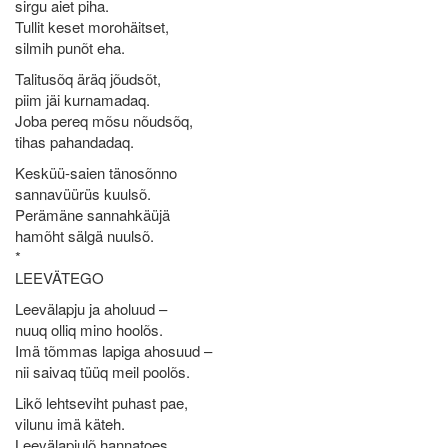
sirgu aiet piha.
Tullit keset morohäitset,
silmih punõt eha.
Talitusõq äräq jõudsõt,
piim jäi kurnamadaq.
Joba pereq mõsu nõudsõq,
tihas pahandadaq.
Kesküü-saien tänosõnno
sannavüürüs kuulsõ.
Perämäne sannahkäüjä
hamõht sälgä nuulsõ.
*
LEEVÄTEGO
Leevälapju ja aholuud –
nuuq olliq mino hoolõs.
Imä tõmmas lapiga ahosuud –
nii saivaq tüüq meil poolõs.
Likõ lehtseviht puhast pae,
vilunu imä käteh.
Leevälapjulõ hannatoes