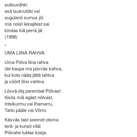
suitsuvähki
esä tsukrutõbi vei
sugulanõ surnus jõi
mis noist leinajitest sai
kirotas kiä perrä jäi
(1998)
*
UMA LIINA RAHVA
Uma Põlva liina rahva
üte kaupa ma püvväs kahva,
kui koto nääq jättä tahtva
ja võõrit liino vahtva.
Lövvä-õiq parembat Põlvast
tõsõs miä egäst nõlvast,
Intsikurmu vai Ihamarru,
Tarto pääle vai Võrro.
Kävväs tast seemet otsma
terä- ja kunsti viläl.
Põlvahe tuldas kosja.