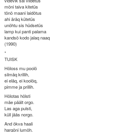
videvik sai viidetüs
mõni taiva kitetüs
tõnõ maani laidõtus
ahi äräq kütetüs
unõhtu sis hüdsetüs
lamp kui panti palama
kandsõ kodo jalaq naaq
(1990)
*
TUISK
Hõloss mu poolõ
silmäq krillih,
ei eläq, ei koolõq,
pimme ja prillih.
Hõlotas hõlsti
mäe päält orgo.
Las aga pulsti,
küll jääs norgo.
And õkva haali
hargõni lumõh.