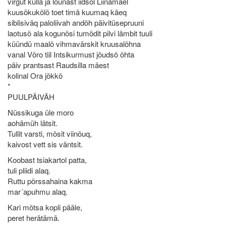
virgut küllä ja lõunast iidsõl Liinamäel
kuusõkukõlõ toet timä kuumaq käeq
siblisiväq paloliivah andõh päivitüsepruuni
laotusõ ala kogunõsi tumõdit pilvi lämbit tuuli
küündü maalõ vihmavärskit kruusalõhna
vanal Võro tiil Intsikurmust jõudsõ õhta
päiv prantsast Raudsilla mäest
kolinal Ora jõkkõ
*
PUULPÄIVÄH
Nüssikuga üle moro
aohämüh lätsit.
Tullit varsti, mõsit viinõuq,
kaivost vett sis väntsit.
Koobast tsiakartol patta,
tuli pliidi alaq.
Ruttu põrssahaina kakma
mar´apuhmu alaq.
Kari mõtsa kopli pääle,
peret herätämä.