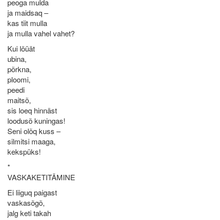
peoga mulda
ja maidsaq –
kas tiit mulla
ja mulla vahel vahet?
Kui löüät
ubina,
põrkna,
ploomi,
peedi
maitsõ,
sis loeq hinnäst
loodusõ kuningas!
Seni olõq kuss –
silmitsi maaga,
kekspüks!
*
VASKAKETITÄMINE
Ei liiguq paigast
vaskasõgõ,
jalg keti takah