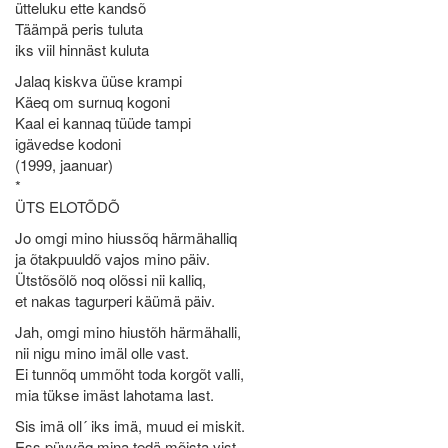
ütteluku ette kandsõ
Täämpä peris tuluta
iks viil hinnäst kuluta
Jalaq kiskva üüse krampi
Käeq om surnuq kogoni
Kaal ei kannaq tüüde tampi
igävedse kodoni
(1999, jaanuar)
*
ÜTS ELOTÕDÕ
Jo omgi mino hiussõq härmähalliq
ja õtakpuuldõ vajos mino päiv.
Ütstõsõlõ noq olõssi nii kalliq,
et nakas tagurperi käümä päiv.
Jah, omgi mino hiustõh härmähalli,
nii nigu mino imäl olle vast.
Ei tunnõq ummõht toda korgõt valli,
mia tükse imäst lahotama last.
Sis imä oll´ iks imä, muud ei miskit.
Ess püvväq mina tedä mõista vist.