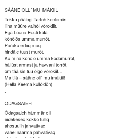
*
SÄÄNE OLL´ MU IMÄKIIL
Tekku päälegi Tartoh keelemiis
liina müüre vaihõl võrokiilt.
Egä Lõuna-Eesti külä
kõnõlõs umma murrõt.
Paraku ei tiiq maq
hindäle tuust murõt.
Ku mina kõnõlõ umma kodomurrõt,
hällüst armast ja havvani torrõt,
om tää sis tuu õigõ võrokiil…
Ma tiiä – sääne oll´ mu imäkiil!
(Hella Keema kullõldõn)
*
ÕDAGSAIEH
Õdagsaieh hämmär olli
eidekeseq kokko tulliq
ahosuuiih jahvativaq
vahel naarma pahvativaq