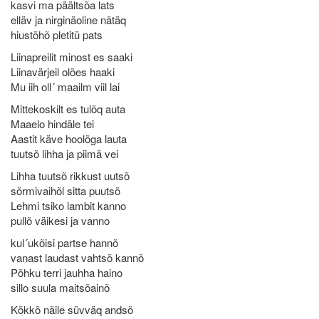
kasvi ma päältsõa lats
elläv ja nirginäoline nätäq
hiustõhõ pletitü pats
Liinapreilit minost es saaki
Liinavärjeil olões haaki
Mu iih oll´ maailm viil lai
Mittekoskilt es tulõq auta
Maaelo hindäle tei
Aastit käve hoolõga lauta
tuutsõ lihha ja piimä vei
Lihha tuutsõ rikkust uutsõ
sõrmivaihõl sitta puutsõ
Lehmi tsiko lambit kanno
pullõ väikesi ja vanno
kul´ukõisi partse hannõ
vanast laudast vahtsõ kannõ
Põhku terri jauhha haino
sillo suula maitsõainõ
Kõkkõ näile süvväq andsõ