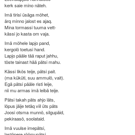
kerk saie mino näteh.
Imä tirisi üsäga mõhet,
ärq minno jalost es ajaq.
Mina tormassi tuuma vett-
kässi jo kasta om vaja.
Imä mõhele lapjo pand,
kergolõ toetusi hand.
Lapjo pääle tää raput jahhu,
tõste tainast hää pätsi mahu.
Kässi likõs teije, pätsi pait.
(ma küküti, suu ammulõ, vait).
Egä pätsi pääle risti leije,
nii mu armas imä leibä teije.
Pätsi takah päts ahjo läts,
lõpus jäije tetäq viil üts päts
Joosi otsma munnõ, silgupäid,
pekiraasõ, soolataid.
Imä vuulse imepätsi,
lastõpere rõõmupätsi.