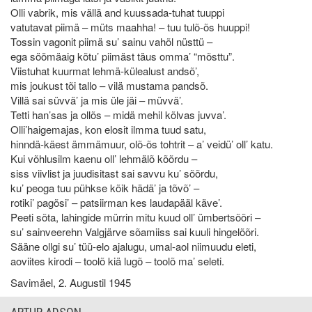
Olli vabrik, mis vällä and kuussada-tuhat tuuppi
vatutavat piimä – müts maahha! – tuu tulõ-õs huuppi!
Tossin vagonit piimä su’ sainu vahõl nüsttü –
ega söömäaig kõtu’ piimäst täus omma’ “mõsttu”.
Viistuhat kuurmat lehmä-külealust andsõ’,
mis joukust tõi tallo – vilä mustama pandsõ.
Villä sai süvvä’ ja mis üle jäi – müvvä’.
Tetti han’sas ja ollõs – midä mehil kõlvas juvva’.
Olli’haigemajas, kon elosit ilmma tuud satu,
hinndä-käest ämmämuur, olõ-õs tohtrit – a’ veidü’ oll’ katu.
Kui võhlusilm kaenu oll’ lehmälõ kõõrdu –
siss viivlist ja juudisitast sai savvu ku’ sõõrdu,
ku’ peoga tuu pühkse kõik hädä’ ja tõvõ’ –
rotiki’ pagõsi’ – patsiirman kes laudapääl käve’.
Peeti sõta, lahingide mürrin mitu kuud oll’ ümbertsõõri –
su’ sainveerehn Valgjärve sõamiiss sai kuuli hingelõõri.
Sääne ollgi su’ tüü-elo ajalugu, umal-aol niimuudu eleti,
aoviites kirodi – toolõ kiä lugõ – toolõ ma’ seleti.
Savimäel, 2. Augustil 1945