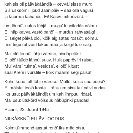
kah sis oll pääväkäändjä – kevväi sisse murd.
Sis usksõmi’: joud Jaanipäiv – saa olla vagusi
ja kuurma kahanõs. Ei! Kasvi mitmõvõrd. –
um lännü’ luutus tühjä – mugu’ kinnitedäs võimu.
Ei inäp kavva vastõ panõ’ – murdus rahvasälg!
Ei selget päivä olõ’, kõik aig satas rossõt, sõimu,
mis tege rahvast lakõs maa ja kõigil tulõ nälg.
Ma’ olõ tennü’ tühje värsse, hindäpetüst.
Ei olõ’ täüde lännü’ suuv. Hulk paprõviiri raisat.
Mu’ värsi’ tuima’, vesidse’, ei olõ’ kitust
sääl Kremli vürstile – kõik maailm segi paisat.
Kolm kuud tett tühje värsse! Mõtlõ: kuiss saa edesi?
Ei mõista’ toolõ kosta – ränk um siss ku’ päivi andas.
Iks usu: pääväkäändjit um kah iihnpuul ridasi.
Ma’ usu: ütskõrd võlssus häbüpinki pandas!
Plaanil, 22. Juunil 1945
NII KÄSKNÜ ELLÄV LOODUS
Kolmkümmend aastat ronõ’ iks mäe otsa.