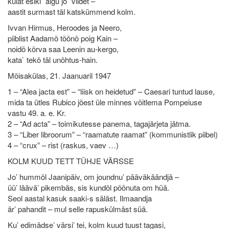
külät esiki` aigu jo` viidet –
aastit surmast täl katskümmend kolm.
Ivvan Hirmus, Heroodes ja Neero,
piiblist Aadamõ tõõnõ poig Kain –
noidõ kõrva saa Leenin au-kergo,
kata` tekõ täl unõhtus-hain.
Mõisakülas, 21. Jaanuaril 1947
1 – “Alea jacta est” – “liisk on heidetud” – Caesari tuntud lause,
mida ta ütles Rubico jõest üle minnes võitlema Pompeiuse
vastu 49. a. e. Kr.
2 – “Ad acta” – toimikutesse panema, tagajärjeta jätma.
3 – “Liber libroorum” – “raamatute raamat” (kommunistlik piibel)
4 – “crux” – rist (raskus, vaev …)
KOLM KUUD TETT TÜHJE VÄRSSE
Jo’ hummõl Jaanipäiv, om joundnu’ pääväkäändjä –
üü’ läävä’ pikembäs, sis kundõl põõnuta om hüä.
Seol aastal kasuk saaki-s säläst. Ilmaandja
är’ pahandit – mul selle rapuskülmäst süä.
Ku’ edimädse’ värsi’ tei, kolm kuud tuust tagasi,