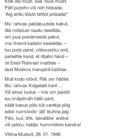
Kõik elo must, saa’ huuli muist.
Pätt purjohn või noh hõisada:
“Aig anttu tõistõ tehtüt priisada!”
Mu’ rahvas paklakuutslis kakut,
tää mõistust raudu needitäs,
om juua poslamaslat pakut,
mis Kremli katlahn keedetäs –
tuu purjo pand, võlssuskku and,
parteihte kand, et ribahn hand –
nii Eesti Rahvast matõtas –
laud Moskva marupinil katõtas.
Mult kodo röövit. Riik om häötet.
Mu’ rahvas Kolgatalõ kant …
Viil ainus luutus – mis om paotõt
tuu imäpiimäh hällü pant,
säält kasus põlv kiä vantkja põlg
sõkk nurmõnõlv’ jäll’ tšuhna jalg.
Päiv, tuul, õhk, taivatähe’ andva’
viil uskku: haldja’ hummõliste kandva!
Viitina-Muduril, 28. 01. 1946