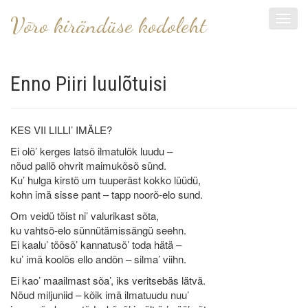
Võro kirändüse kodoleht
Toggl
navig
Enno Piiri luulõtuisi
KES VII LILLI’ IMÄLE?
Ei olõ’ kerges latsõ ilmatulõk luudu –
nõud pallö ohvrit maimukõsõ sünd.
Ku’ hulga kirstõ um tuuperäst kokko lüüdü,
kohn imä sisse pant – tapp noorõ-elo sund.
Om veidü tõist ni’ valurikast sõta,
ku vahtsõ-elo sünnütämissängü seehn.
Ei kaalu’ tõõsõ’ kannatusõ’ toda hätä –
ku’ imä koolõs ello andõn – silma’ viihn.
Ei kao’ maailmast sõa’, iks veritsebäs lätvä.
Nõud miljuniid – kõik imä ilmatuudu nuu’