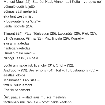
Muhust Muul (22), Saarõst Kaal, Vinnemaalt Kotta – vorppva no’
võimulõ oodõ ja juttõ,
sõimas sääl mehe iist
eka tunt Eesti miist
kroosvaaterlandi “kits” –
Leida Kipõvits (23).
Tiimant 824), Päts, Tõnissuun (25), Laidunäär (26), Riek (27),
Lill, Orasmaa, Viirma (28), Piip, Iinpalu (29), Kornel –
elosalt määtedäs,
näidega väetedäs
Uuralin-mäki maid. –
Nii tegi Taalin (30) paid.
Löütü um näide iist: Iivänohv (31), Orlohv (32),
Andrupohv (33), Jevremohv (34), Torhv, Türgüstaanohv (35) –
eestläsi olõ-õs,
Moskvast tull abi siss –
tetti nii suur lament –
Eestile parlament.
Üü“, päävä` – aladi sais mul iks meelehn
teotuspäiv mii` rahvalõ – “võit” näide keelehn.