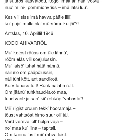
ja suurõs kasvatõdu, kõgõ’ imält är’ nää’ võtva –
nuu’ miini-, pommiohvriss – imä latsi luu’.
Kes vii’ siss imä havva pääle lilli’,
ku’ puja’ mulla ala’ mürsümulku jäi’?!
Antslas, 16. Aprillil 1946
KODO AHIVARRÕL
Mu’ kotost räüss om üle lännü’,
rõõm eläs viil soejulussin.
Mu’ latsõ’ tuhat hätä nännü,
näil elo om pääpõlussin,
näil tühi kõtt, ant sandikott.
Kõrv tahass tõtt! Rüük nälähn rott.
Om jäänü’ tuhkhaud-lakõ maa,
tuud vantkja saa’-kii’ rohkõp “vabasta”!
Mii’ riigist pruum tekk’ hooramaja –
tõust vahtsõst himo suur oll’ täl.
Verd vereväl oll’ hulga vaja –
no’ maa ku’ liina – tapitall.
Om kaonu lust’ mii’ rahva luist.