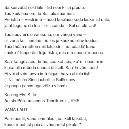
Sa kasvatat noid latsi, tiid noorikit ja pruutõ.
Tuu kõik hää om, tä Sul tulõ süämest.
Peristüü – Eesti imä – nõud kosilasõ kodo laskmist uutõ,
jätät tegemalda tuu – elli asända – Sul es olõ last!
Tuu suuv ei olõ vahtsõnõ, om väega vana –
ni’ vana ku’ inemine mõtlõs ja käsknü elläv loodus.
Tuud hüän mõttõn miildetulõdi – ma pääldä’ kana.
Lasku-i’ tuuperäst tujju rikku, mis om saanu’ moodus.
Saa’ kangõlasõs! Imäs, saa kah sis, ku’ ei löüdü miist
kinka ello müüda saadat ütitselt. Saa’ hüväs imäs!
Ei või ohvris tuvva imä-õigust halva abielo iist!
(- Nii mõtlõs Sinu juubelil ja Sullõ soovi –
är pangu pahas ega võtku vihas!)
Kolleeg Elvi S.-le
Antsla Põllumajandus Tehnikumis, 1945
VANA LAUT
Pallo aastit, vana lehmälaut, sa’ küll kükütät,
keset muatust paiu all väsümüst pikutat?