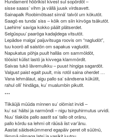
Hundament höörikist kivest sul sopõrdõt –
sisse saass’ vihm ja vällä juusk virdsavett.
Sainapalk Roobimõtsast sinnä’ talvõl um kõkutõt.
Saagõ es tunda’ siss – kõik om siin kirvõga tsäkutõt.
Laehirre’ saviga kokko päält plätserdet.
Selgüspuu’ paarõga kadajidega vitsutõt.
Lepädse malga’ paijuvitsuga roovis om “nagludõt”,
tuu koorõ all saistõn om sapakus vagludõt.
Napukatus põhja puult halläs om sammõldõt,
tõõsist külist lastõ ja kivvega klammõrdit.
Saivas tukõ lävemulkku – puust hingiga sagardõt.
Valgust paist egalt puult, mis rotõl saina oherdet …
Vana lehmälaut, aigu pallo sa’ sändsena kükütit,
rahul olli’ hindäga, ku’ mualumbin pikutit.
***
Tiikäüjä müüda minnen su’ olõmist irvidi –
ku’ sa’ häitsi ja narmõndi – nigu tsirguhirmutus urvidi.
Nuu’ tiiakiõs pallo aastit sa’ tallo olt oränu,
pallo kõrdu sa lehmi olt räüsä iist var’änu.
Aastat säidsekümmend egapäiv peret olt süütnü,
lämmä piimaga latsi ja vasikit juutnu.