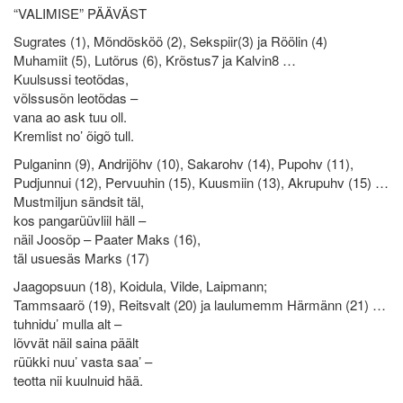
“VALIMISE” PÄÄVÄST
Sugrates (1), Mõndõsköö (2), Sekspiir(3) ja Röölin (4)
Muhamiit (5), Lutõrus (6), Krõstus7 ja Kalvin8 …
Kuulsussi teotõdas,
võlssusõn leotõdas –
vana ao ask tuu oll.
Kremlist no’ õigõ tull.
Pulganinn (9), Andrijõhv (10), Sakarohv (14), Pupohv (11),
Pudjunnui (12), Pervuuhin (15), Kuusmiin (13), Akrupuhv (15) …
Mustmiljun sändsit täl,
kos pangarüüvliil häll –
näil Joosõp – Paater Maks (16),
täl usuesäs Marks (17)
Jaagopsuun (18), Koidula, Vilde, Laipmann;
Tammsaarõ (19), Reitsvalt (20) ja laulumemm Härmänn (21) …
tuhnidu’ mulla alt –
lõvvät näil saina päält
rüükki nuu’ vasta saa’ –
teotta nii kuulnuid hää.