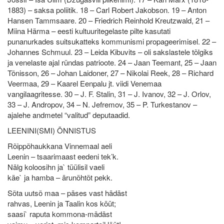
1883) – saksa poliitik. 18 – Carl Robert Jakobson. 19 – Anton
Hansen Tammsaare. 20 – Friedrich Reinhold Kreutzwald, 21 –
Miina Härma – eesti kultuuritegelaste pilte kasutati
punanurkades suitsukatteks kommunismi propageerimisel. 22 –
Johannes Schmuul. 23 – Leida Kibuvits – oli sakslastele tõlgiks
ja venelaste ajal ründas patrioote. 24 – Jaan Teemant, 25 – Jaan
Tõnisson, 26 – Johan Laidoner, 27 – Nikolai Reek, 28 – Richard
Veermaa, 29 – Kaarel Eenpalu jt. viidi Venemaa
vangilaagritesse. 30 – J. F. Stalin, 31 – J. Ivanov, 32 – J. Orlov,
33 – J. Andropov, 34 – N. Jefremov, 35 – P. Turkestanov –
ajalehe andmetel “valitud” deputaadid.
LEENINI(SMI) ÕNNISTUS
Rõippõhaukkana Vinnemaal aeli
Leenin – tsaarimaast eedeni tek’k.
Nälg koloosihn ja` tüülisil vaeli
käe` ja hamba – ärunõhtõt pekk.
Sõta uutsõ maa – päses vast hädäst
rahvas, Leenin ja Taalin kos köüt;
saasi` raputa kommona-mädäst