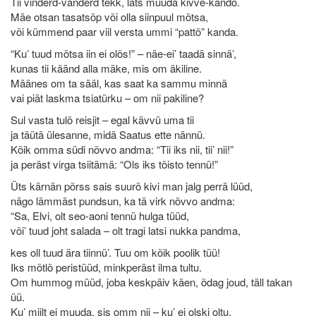
Tii vinderd-vänderd tekk, läts müüdä kivve-kandõ.
Mäe otsan tasatsõp või olla siinpuul mõtsa,
või kümmend paar viil versta ummi “pattõ” kanda.
“Ku’ tuud mõtsa iin ei olõs!” – näe-ei’ taadä sinnä’,
kunas tii käänd alla mäke, mis om äkiline.
Määnes om ta sääl, kas saat ka sammu minnä
vai piät laskma tsiatürku – om nii pakiline?
Sul vasta tulõ reisjit – egal kävvü uma tii
ja täütä ülesanne, midä Saatus ette nännü.
Kõik omma südi nõvvo andma: “Tii iks nii, tii’ nii!”
ja peräst virga tsiitämä: “Ols iks tõisto tennü!”
Üts kärnän põrss sais suurõ kivi man jalg perrä lüüd,
nägo lämmäst pundsun, ka tä virk nõvvo andma:
“Sa, Elvi, olt seo-aoni tennü hulga tüüd,
või’ tuud joht salada – olt tragi latsi nukka pandma,
kes oll tuud ära tiinnü’. Tuu om kõik poolik tüü!
Iks mõtlõ peristüüd, minkperäst ilma tultu.
Om hummog müüd, joba keskpäiv käen, õdag joud, täll takan
üü.
Ku’ miilt ei muuda, sis omm nii – ku’ ei olski oltu.