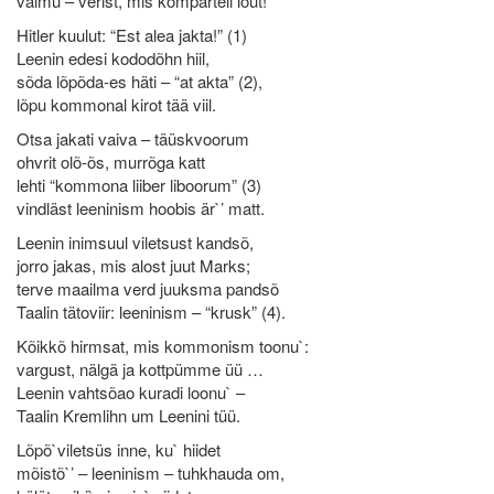
vaimu – verist, mis komparteil löüt!
Hitler kuulut: “Est alea jakta!” (1)
Leenin edesi kododõhn hiil,
sõda lõpõda-es häti – “at akta” (2),
lõpu kommonal kirot tää viil.
Otsa jakati vaiva – täüskvoorum
ohvrit olõ-õs, murrõga katt
lehti “kommona liiber liboorum” (3)
vindläst leeninism hoobis är`’ matt.
Leenin inimsuul viletsust kandsõ,
jorro jakas, mis alost juut Marks;
terve maailma verd juuksma pandsõ
Taalin tätoviir: leeninism – “krusk” (4).
Kõikkõ hirmsat, mis kommonism toonu`:
vargust, nälgä ja kottpümme üü …
Leenin vahtsõao kuradi loonu` –
Taalin Kremlihn um Leenini tüü.
Lõpõ`viletsüs inne, ku` hiidet
mõistõ`’ – leeninism – tuhkhauda om,