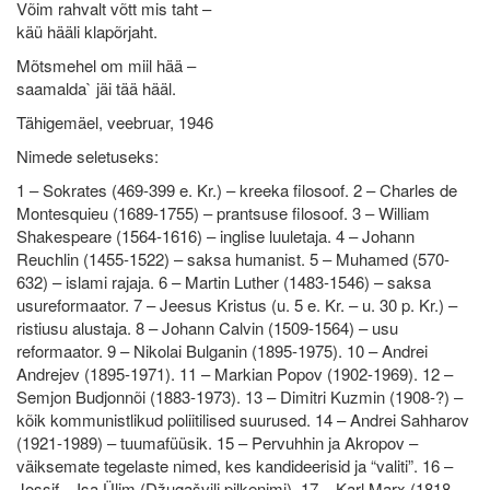
Võim rahvalt võtt mis taht –
käü hääli klapõrjaht.
Mõtsmehel om miil hää –
saamalda` jäi tää hääl.
Tähigemäel, veebruar, 1946
Nimede seletuseks:
1 – Sokrates (469-399 e. Kr.) – kreeka filosoof. 2 – Charles de
Montesquieu (1689-1755) – prantsuse filosoof. 3 – William
Shakespeare (1564-1616) – inglise luuletaja. 4 – Johann
Reuchlin (1455-1522) – saksa humanist. 5 – Muhamed (570-
632) – islami rajaja. 6 – Martin Luther (1483-1546) – saksa
usureformaator. 7 – Jeesus Kristus (u. 5 e. Kr. – u. 30 p. Kr.) –
ristiusu alustaja. 8 – Johann Calvin (1509-1564) – usu
reformaator. 9 – Nikolai Bulganin (1895-1975). 10 – Andrei
Andrejev (1895-1971). 11 – Markian Popov (1902-1969). 12 –
Semjon Budjonnõi (1883-1973). 13 – Dimitri Kuzmin (1908-?) –
kõik kommunistlikud poliitilised suurused. 14 – Andrei Sahharov
(1921-1989) – tuumafüüsik. 15 – Pervuhhin ja Akropov –
väiksemate tegelaste nimed, kes kandideerisid ja “valiti”. 16 –
Jossif – Isa Ülim (Džugašvili pilkenimi). 17 – Karl Marx (1818-