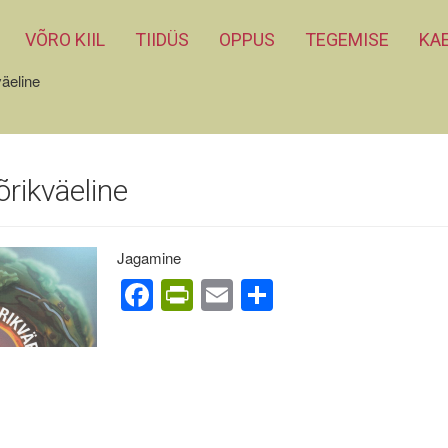
VÕRO KIIL
TIIDÜS
OPPUS
TEGEMISE
KAE
äeline
rikväeline
Jagamine
Facebook
PrintFriendly
Email
Share