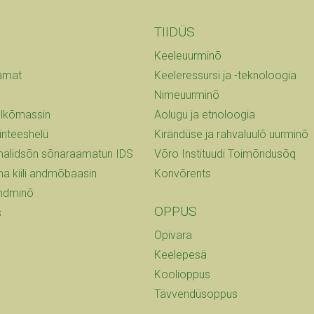
TIIDÜS
Keeleuurminõ
amat
Keeleressursi ja -teknoloogia
Nimeuurminõ
õlkõmassin
Aolugu ja etnoloogia
ünteeshelü
Kirändüse ja rahvaluulõ uurminõ
ilmalidsõn sõnaraamatun IDS
Võro Instituudi Toimõndusõq
lma kiili andmõbaasin
Konvõrents
andminõ
OPPUS
s
Opivara
Keelepesä
Koolioppus
Tävvendüsoppus