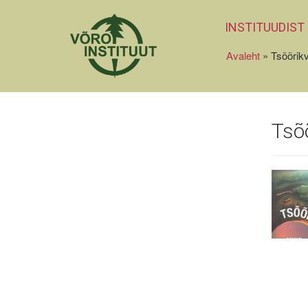
INSTITUUDIST
Avaleht
»
Tsõõrikv
Tsõõ