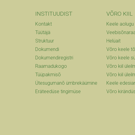
INSTITUUDIST
VÕRO KIIL
Kontakt
Keele aolugu
Tüütäjä
Veebisõnara
Struktuur
Helüait
Dokumendi
Võro keele t
Dokumendiregistri
Võro keele s
Raamadukogo
Võro kiil üle
Tüüpakmisõ
Võro kiil ülei
Ütesugumanõ ümbrekäümine
Keele edesi
Eräteedüse tingimüse
Võro kirändü