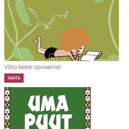
Võro keele opiraamat
VAATA