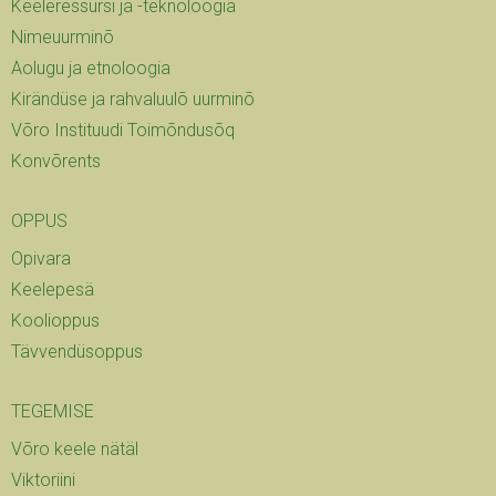
Keeleressursi ja -teknoloogia
Nimeuurminõ
Aolugu ja etnoloogia
Kirändüse ja rahvaluulõ uurminõ
Võro Instituudi Toimõndusõq
Konvõrents
OPPUS
Opivara
Keelepesä
Koolioppus
Tävvendüsoppus
TEGEMISE
Võro keele nätäl
Viktoriini