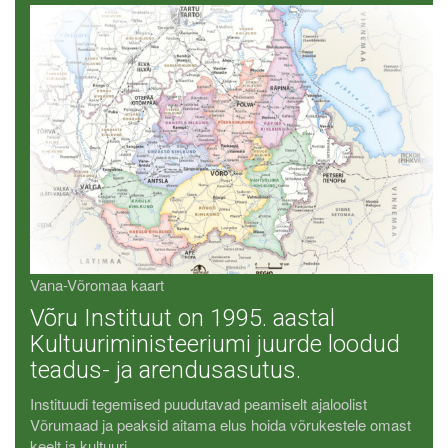
Vana-Võromaa kaart
Võru Instituut on 1995. aastal
Kultuuriministeeriumi juurde loodud
teadus- ja arendusasutus.
Instituudi tegemised puudutavad peamiselt ajaloolist
Võrumaad ja peaksid aitama elus hoida võrukestele omast
keelt ja kultuuri.