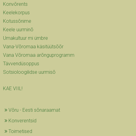
Konvõrents
Keelekorpus
Kotussõnime
Keele uurminõ
Umakultuur mi ümbre
Vana-Võromaa käsitüütsõõr
Vana Võromaa arõnguprogramm
Tävvendüsoppus
Sotsioloogilidse uurmisõ
KAE VIIL!
Võru - Eesti sõnaraamat
Konverentsid
Toimetised