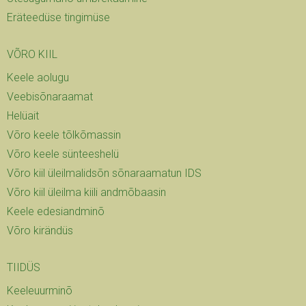
Eräteedüse tingimüse
VÕRO KIIL
Keele aolugu
Veebisõnaraamat
Helüait
Võro keele tõlkõmassin
Võro keele sünteeshelü
Võro kiil üleilmalidsõn sõnaraamatun IDS
Võro kiil üleilma kiili andmõbaasin
Keele edesiandminõ
Võro kirändüs
TIIDÜS
Keeleuurminõ