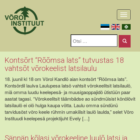
Toggle
navigati
Kontsõrt “Rõõmsa lats” tutvustas 18
vahtsõt võrokeelist latsilaulu
18. juunil kl 18 om Võrol Kandlõ aian kontsõrt “Rõõmsa lats”.
Kontsõrdil laulva Laulupesa latsõ vahtsit võrokeelitsit latsilaulõ,
miä omma luudu keelepesä- ja muusigaoppajidõ ütistüün paar
aastat tagasi. “Võrokeelitsit täämbädse ao sündmüisist kõnõlõvit
latsilaulõ ei olõ hulga kaupa võtta. Laulu omma sündünü
tarvidusõst võro keele rühmin umakiilsit laulõ laulda,” selet Võro
Instituudi keelepesä projektijuht Evely […]
Sännän kõlasi võrokeeline luulõ latsi ja