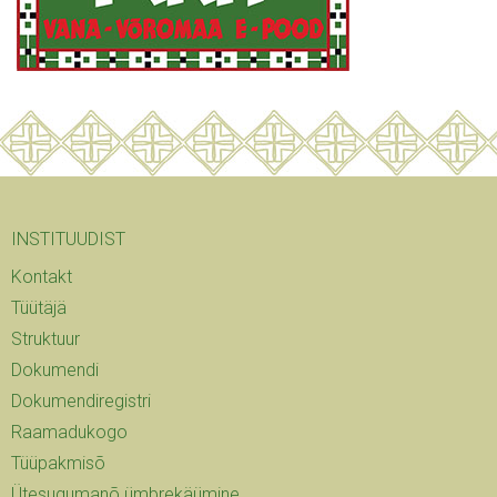
INSTITUUDIST
Kontakt
Tüütäjä
Struktuur
Dokumendi
Dokumendiregistri
Raamadukogo
Tüüpakmisõ
Ütesugumanõ ümbrekäümine