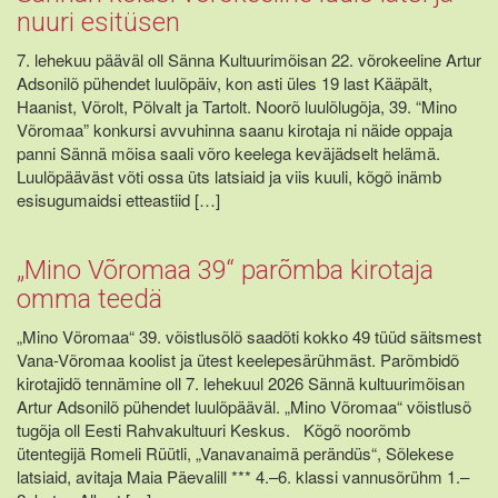
nuuri esitüsen
7. lehekuu pääväl oll Sänna Kultuurimõisan 22. võrokeeline Artur
Adsonilõ pühendet luulõpäiv, kon asti üles 19 last Kääpält,
Haanist, Võrolt, Põlvalt ja Tartolt. Noorõ luulõlugõja, 39. “Mino
Võromaa” konkursi avvuhinna saanu kirotaja ni näide oppaja
panni Sännä mõisa saali võro keelega keväjädselt helämä.
Luulõpääväst võti ossa üts latsiaid ja viis kuuli, kõgõ inämb
esisugumaidsi etteastiid […]
„Mino Võromaa 39“ parõmba kirotaja
omma teedä
„Mino Võromaa“ 39. võistlusõlõ saadõti kokko 49 tüüd säitsmest
Vana-Võromaa koolist ja ütest keelepesärühmäst. Parõmbidõ
kirotajidõ tennämine oll 7. lehekuul 2026 Sännä kultuurimõisan
Artur Adsonilõ pühendet luulõpääväl. „Mino Võromaa“ võistlusõ
tugõja oll Eesti Rahvakultuuri Keskus. Kõgõ noorõmb
ütentegijä Romeli Rüütli, „Vanavanaimä perändüs“, Sõlekese
latsiaid, avitaja Maia Päevalill *** 4.–6. klassi vannusõrühm 1.–