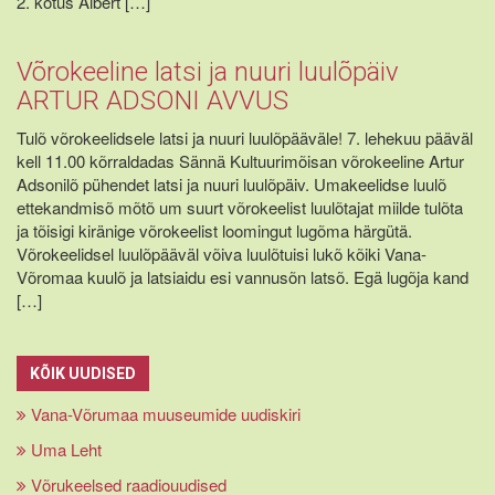
2. kotus Albert […]
Võrokeeline latsi ja nuuri luulõpäiv
ARTUR ADSONI AVVUS
Tulõ võrokeelidsele latsi ja nuuri luulõpääväle! 7. lehekuu pääväl
kell 11.00 kõrraldadas Sännä Kultuurimõisan võrokeeline Artur
Adsonilõ pühendet latsi ja nuuri luulõpäiv. Umakeelidse luulõ
ettekandmisõ mõtõ um suurt võrokeelist luulõtajat miilde tulõta
ja tõisigi kiränige võrokeelist loomingut lugõma härgütä.
Võrokeelidsel luulõpääväl võiva luulõtuisi lukõ kõiki Vana-
Võromaa kuulõ ja latsiaidu esi vannusõn latsõ. Egä lugõja kand
[…]
KÕIK UUDISED
Vana-Võrumaa muuseumide uudiskiri
Uma Leht
Võrukeelsed raadiouudised