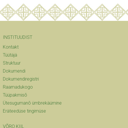
INSTITUUDIST
Kontakt
Tüütäjä
Struktuur
Dokumendi
Dokumendiregistri
Raamadukogo
Tüüpakmisõ
Ütesugumanõ ümbrekäümine
Eräteedüse tingimüse
VÕRO KIIL