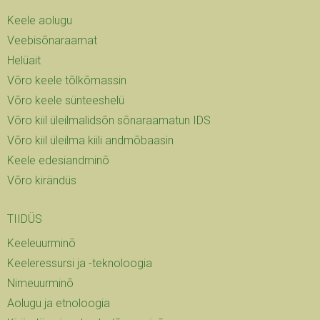
Keele aolugu
Veebisõnaraamat
Helüait
Võro keele tõlkõmassin
Võro keele sünteeshelü
Võro kiil üleilmalidsõn sõnaraamatun IDS
Võro kiil üleilma kiili andmõbaasin
Keele edesiandminõ
Võro kirändüs
TIIDÜS
Keeleuurminõ
Keeleressursi ja -teknoloogia
Nimeuurminõ
Aolugu ja etnoloogia