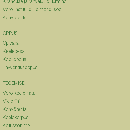
Kirändüse ja rahvaluulõ uurminõ
Võro Instituudi Toimõndusõq
Konvõrents
OPPUS
Opivara
Keelepesä
Koolioppus
Tävvendüsoppus
TEGEMISE
Võro keele nätäl
Viktoriini
Konvõrents
Keelekorpus
Kotussõnime