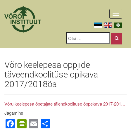
Toggle
navigati
Võro keelepesä oppjide
täveendkoolitüse opikava
2017/2018õa
Võru keelepesa õpetajate täiendkoolituse õppekava 2017-201…
Jagamine
Facebook
PrintFriendly
Email
Share