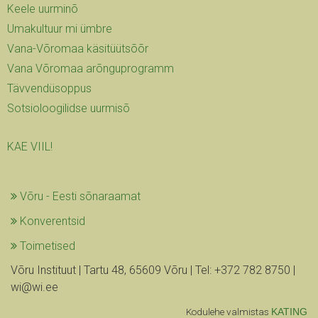
Keele uurminõ
Umakultuur mi ümbre
Vana-Võromaa käsitüütsõõr
Vana Võromaa arõnguprogramm
Tävvendüsoppus
Sotsioloogilidse uurmisõ
KAE VIIL!
Võru - Eesti sõnaraamat
Konverentsid
Toimetised
Võru Instituut | Tartu 48, 65609 Võru | Tel: +372 782 8750 |
wi@wi.ee
Kodulehe valmistas
KATING