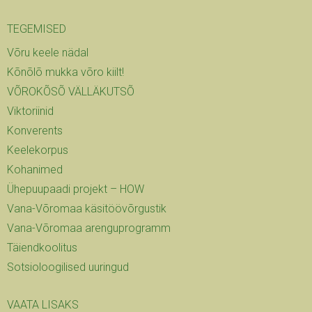
TEGEMISED
Võru keele nädal
Kõnõlõ mukka võro kiilt!
VÕROKÕSÕ VÄLLÄKUTSÕ
Viktoriinid
Konverents
Keelekorpus
Kohanimed
Ühepuupaadi projekt – HOW
Vana-Võromaa käsitöövõrgustik
Vana-Võromaa arenguprogramm
Täiendkoolitus
Sotsioloogilised uuringud
VAATA LISAKS