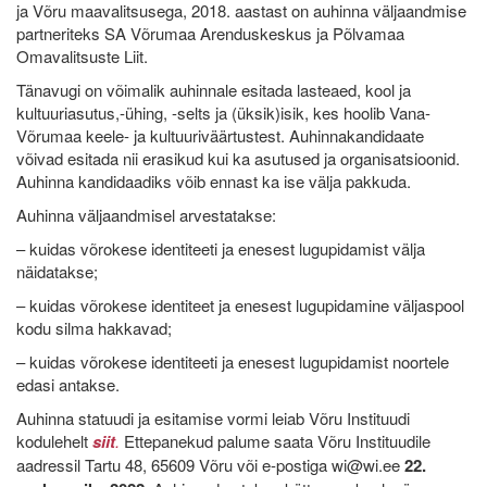
ja Võru maavalitsusega, 2018. aastast on auhinna väljaandmise
partneriteks SA Võrumaa Arenduskeskus ja Põlvamaa
Omavalitsuste Liit.
Tänavugi on võimalik auhinnale esitada lasteaed, kool ja
kultuuriasutus,-ühing, -selts ja (üksik)isik, kes hoolib Vana-
Võrumaa keele- ja kultuuriväärtustest. Auhinnakandidaate
võivad esitada nii erasikud kui ka asutused ja organisatsioonid.
Auhinna kandidaadiks võib ennast ka ise välja pakkuda.
Auhinna väljaandmisel arvestatakse:
– kuidas võrokese identiteeti ja enesest lugupidamist välja
näidatakse;
– kuidas võrokese identiteet ja enesest lugupidamine väljaspool
kodu silma hakkavad;
– kuidas võrokese identiteeti ja enesest lugupidamist noortele
edasi antakse.
Auhinna statuudi ja esitamise vormi leiab Võru Instituudi
kodulehelt
siit
.
Ettepanekud palume saata Võru Instituudile
aadressil Tartu 48, 65609 Võru või e-postiga wi@wi.ee
22.