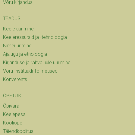
Võru kirjandus
TEADUS
Keele uurimine
Keeleressursid ja -tehnoloogia
Nimeuurimine
Ajalugu ja etnoloogia
Kirjanduse ja rahvaluule uurimine
Võru Instituudi Toimetised
Konverents
ÕPETUS
Õpivara
Keelepesa
Kooliõpe
Täiendkoolitus