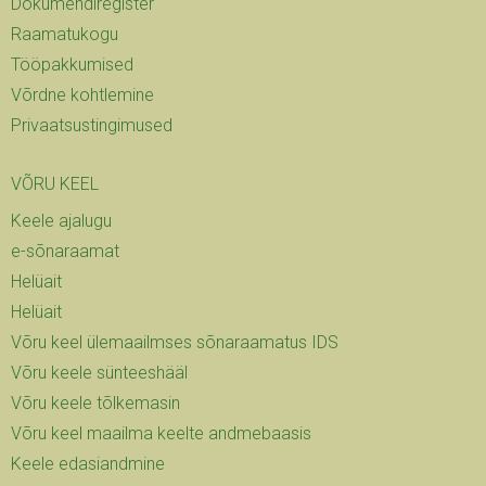
Dokumendiregister
Raamatukogu
Tööpakkumised
Võrdne kohtlemine
Privaatsus­tingimused
VÕRU KEEL
Keele ajalugu
e-sõnaraamat
Helüait
Helüait
Võru keel ülemaailmses sõnaraamatus IDS
Võru keele sünteeshääl
Võru keele tõlkemasin
Võru keel maailma keelte andmebaasis
Keele edasiandmine