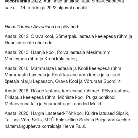
veebruariks 2022
. Auhinnad antakse kätte emakeelepäeva
paiku – 14. märtsiga 2022 algaval nädalal.
Hindätiidmise Avvuhinna
on pälvinud:
Aastal 2012: Orava kool, Sõmerpalu lasteaia keelepesa rühm ja
Haanjameeste nõukoda;
Aastal 2013: Haanja kool, Põlva lasteaia Mesimumm
Meelespea rühm ja Krabi külateater;
Aastal 2016: Mammaste Lasteaia ja Kooli keelepesä rühm,
Mammaste Lasteaia ja Kooli kauane võru keele ja kultuuri
õpetaja Marju Lepasson, Orava Kool ja Võrumaa Spordiliit;
Aastal 2018: Rõuge lasteaia keelepesä rühmad, Põlva lasteaia
Pihlapuu keelepesä rühm, Mõniste kool, Puiga põhikool,
Metsavenna talu ja huumoritrupp Lahedad Mutid.
Aastal 2020: Hargla Lasteaed-Põhikool, Kuldre latsiaed Sipsik,
Tallinna Võru Selts, MTÜ Folgisellide Selts ja Puiga võrukeelse
näitemängupäeva korraldaja Helve Ruul.