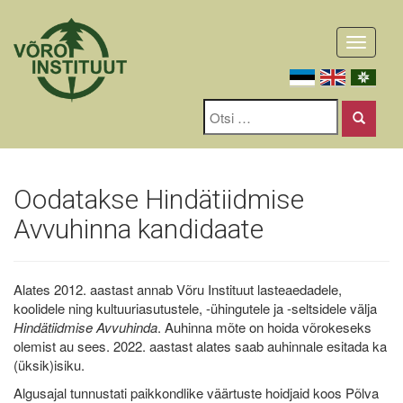
Toggle
navigati
Oodatakse Hindätiidmise
Avvuhinna kandidaate
Alates 2012. aastast annab Võru Instituut lasteaedadele,
koolidele ning kultuuriasutustele, -ühingutele ja -seltsidele välja
Hindätiidmise Avvuhinda
. Auhinna mõte on hoida võrokeseks
olemist au sees. 2022. aastast alates saab auhinnale esitada ka
(üksik)isiku.
Algusajal tunnustati paikkondlike väärtuste hoidjaid koos Põlva