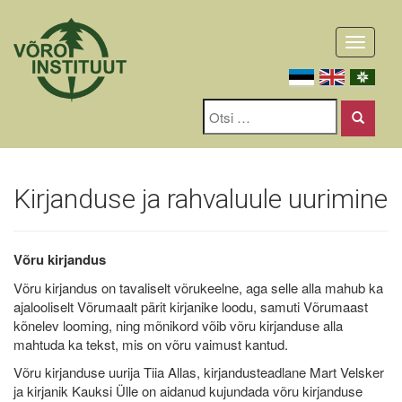
Toggle
navigati
Kirjanduse ja rahvaluule uurimine
Võru kirjandus
Võru kirjandus on tavaliselt võrukeelne, aga selle alla mahub ka
ajalooliselt Võrumaalt pärit kirjanike loodu, samuti Võrumaast
kõnelev looming, ning mõnikord võib võru kirjanduse alla
mahtuda ka tekst, mis on võru vaimust kantud.
Võru kirjanduse uurija Tiia Allas, kirjandusteadlane Mart Velsker
ja kirjanik Kauksi Ülle on aidanud kujundada võru kirjanduse