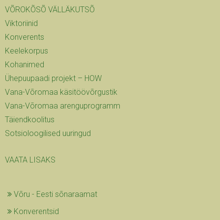
VÕROKÕSÕ VÄLLÄKUTSÕ
Viktoriinid
Konverents
Keelekorpus
Kohanimed
Ühepuupaadi projekt – HOW
Vana-Võromaa käsitöövõrgustik
Vana-Võromaa arenguprogramm
Täiendkoolitus
Sotsioloogilised uuringud
VAATA LISAKS
Võru - Eesti sõnaraamat
Konverentsid