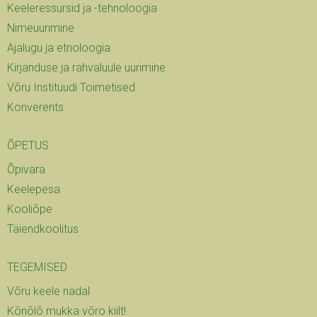
Keeleressursid ja -tehnoloogia
Nimeuurimine
Ajalugu ja etnoloogia
Kirjanduse ja rahvaluule uurimine
Võru Instituudi Toimetised
Konverents
ÕPETUS
Õpivara
Keelepesa
Kooliõpe
Täiendkoolitus
TEGEMISED
Võru keele nädal
Kõnõlõ mukka võro kiilt!