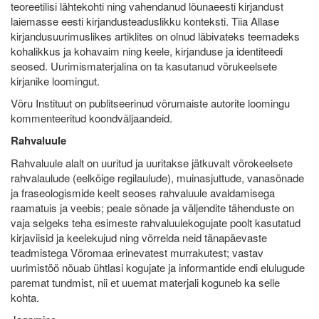
teoreetilisi lähtekohti ning vahendanud lõunaeesti kirjandust
laiemasse eesti kirjandusteaduslikku konteksti. Tiia Allase
kirjandusuurimuslikes artiklites on olnud läbivateks teemadeks
kohalikkus ja kohavaim ning keele, kirjanduse ja identiteedi
seosed. Uurimismaterjalina on ta kasutanud võrukeelsete
kirjanike loomingut.
Võru Instituut on publitseerinud võrumaiste autorite loomingu
kommenteeritud koondväljaandeid.
Rahvaluule
Rahvaluule alalt on uuritud ja uuritakse jätkuvalt võrokeelsete
rahvalaulude (eelkõige regilaulude), muinasjuttude, vanasõnade
ja fraseologismide keelt seoses rahvaluule avaldamisega
raamatuis ja veebis; peale sõnade ja väljendite tähenduste on
vaja selgeks teha esimeste rahvaluulekogujate poolt kasutatud
kirjaviisid ja keelekujud ning võrrelda neid tänapäevaste
teadmistega Võromaa erinevatest murrakutest; vastav
uurimistöö nõuab ühtlasi kogujate ja informantide endi elulugude
paremat tundmist, nii et uuemat materjali koguneb ka selle
kohta.