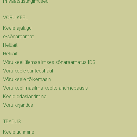
Privaatsus­tingimused
VÕRU KEEL
Keele ajalugu
e-sõnaraamat
Helüait
Helüait
Võru keel ülemaailmses sõnaraamatus IDS
Võru keele sünteeshääl
Võru keele tõlkemasin
Võru keel maailma keelte andmebaasis
Keele edasiandmine
Võru kirjandus
TEADUS
Keele uurimine