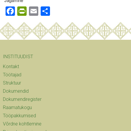
Jagamine
Facebook
PrintFriendly
Email
Share
INSTITUUDIST
Kontakt
Töötajad
Struktuur
Dokumendid
Dokumendiregister
Raamatukogu
Tööpakkumised
Võrdne kohtlemine