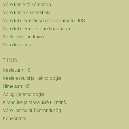
Võro keele tõlkõmassin
Võro keele sünteeshelü
Võro kiil üleilmalidsõn sõnaraamatun IDS
Võro kiil üleilma kiili andmõbaasin
Keele edesiandminõ
Võro kirändüs
TIIDÜS
Keeleuurminõ
Keeleressursi ja -teknoloogia
Nimeuurminõ
Aolugu ja etnoloogia
Kirändüse ja rahvaluulõ uurminõ
Võro Instituudi Toimõndusõq
Konvõrents