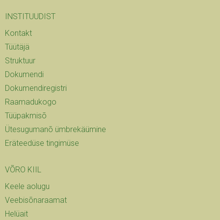
INSTITUUDIST
Kontakt
Tüütäjä
Struktuur
Dokumendi
Dokumendiregistri
Raamadukogo
Tüüpakmisõ
Ütesugumanõ ümbrekäümine
Eräteedüse tingimüse
VÕRO KIIL
Keele aolugu
Veebisõnaraamat
Helüait