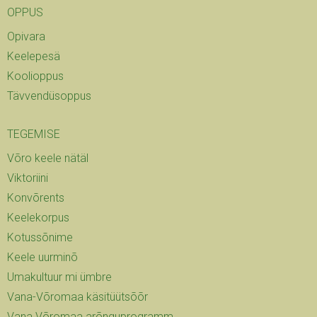
OPPUS
Opivara
Keelepesä
Koolioppus
Tävvendüsoppus
TEGEMISE
Võro keele nätäl
Viktoriini
Konvõrents
Keelekorpus
Kotussõnime
Keele uurminõ
Umakultuur mi ümbre
Vana-Võromaa käsitüütsõõr
Vana Võromaa arõnguprogramm