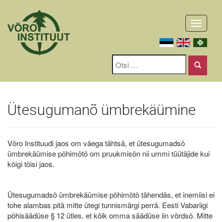
Toggle
navigati
Ütesugumanõ ümbrekäümine
Võro Instituudi jaos om väega tähtsä, et ütesugumadsõ
ümbrekäümise põhimõtõ om pruukmisõn nii ummi tüütäjide kui
kõigi tõisi jaos.
Ütesugumadsõ ümbrekäümise põhimõtõ tähendäs, et inemiisi ei
tohe alambas pitä mitte ütegi tunnismärgi perrä. Eesti Vabariigi
põhisäädüse § 12 ütles, et kõik omma säädüse iin võrdsõ. Mitte