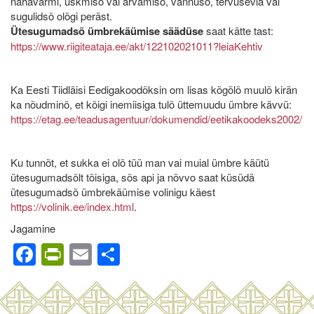
nahavärmi, uskmisõ vai arvamisõ, vannusõ, tervüsevia vai
sugulidsõ olõgi peräst.
Ütesugumadsõ ümbrekäümise säädüse
saat kätte tast:
https://www.riigiteataja.ee/akt/122102021011?leiaKehtiv
Ka Eesti Tiidläisi Eedigakoodõksin om lisas kõgõlõ muulõ kirän
ka nõudminõ, et kõigi inemiisiga tulõ üttemuudu ümbre kävvü:
https://etag.ee/teadusagentuur/dokumendid/eetikakoodeks2002/
Ku tunnõt, et sukka ei olõ tüü man vai muial ümbre käütü
ütesugumadsõlt tõisiga, sõs api ja nõvvo saat küsüdä
ütesugumadsõ ümbrekäümise volinigu käest
https://volinik.ee/index.html
.
Jagamine
Facebook
PrintFriendly
Email
Share