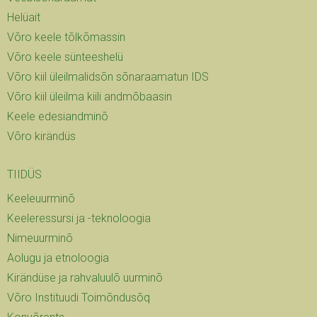
Helüait
Võro keele tõlkõmassin
Võro keele sünteeshelü
Võro kiil üleilmalidsõn sõnaraamatun IDS
Võro kiil üleilma kiili andmõbaasin
Keele edesiandminõ
Võro kirändüs
TIIDÜS
Keeleuurminõ
Keeleressursi ja -teknoloogia
Nimeuurminõ
Aolugu ja etnoloogia
Kirändüse ja rahvaluulõ uurminõ
Võro Instituudi Toimõndusõq