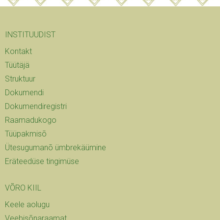
INSTITUUDIST
Kontakt
Tüütäjä
Struktuur
Dokumendi
Dokumendiregistri
Raamadukogo
Tüüpakmisõ
Ütesugumanõ ümbrekäümine
Eräteedüse tingimüse
VÕRO KIIL
Keele aolugu
Veebisõnaraamat