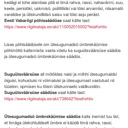
kedägi ei tohe alambas pitä ei timä rahva, rassi, nahavärmi, suu,
keele, periolõki, uskmisõ, poliitiliidsi vai tõisi arvamiisi, niisamatõ
varalidse ja ütiskundlidsõ saisu vai tõisi asju peräst.
Eesti Vabariigi põhissäädüse
saat kätte tast:
https://www.riigiteataja.ee/akt/115052015002?leiaKehtiv
Lisas põhisäädüsele om ütesugumadsõ ümbrekäümise
põhimõttõ kaitsmisõs vasta võetu ka suguütsväärsüse säädüs
ja ütesugumadsõ ümbrekäümise säädüs.
Suguütsväärsüse
all mõtõldas naisi ja miihhi ütesugumaidsi
õiguisi, kohustuisi ni võimaluisi ja ütesugumast vastutust nii
tüüelon, opmisen ku tõisin ütiskunnaelo valdkundõn.
Suguütsväärsüse säädüse
saat kätte tast:
https://www.riigiteataja.ee/akt/738642?leiaKehtiv
Ütesugumadsõ ümbrekäümise säädüs
kaits inemist tuu iist,
et timäga ülekohtulidselt ümbre ei käüdä timä rahva, rassi,