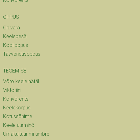
Konvõrents
OPPUS
Opivara
Keelepesä
Koolioppus
Tävvendüsoppus
TEGEMISE
Võro keele nätäl
Viktoriini
Konvõrents
Keelekorpus
Kotussõnime
Keele uurminõ
Umakultuur mi ümbre