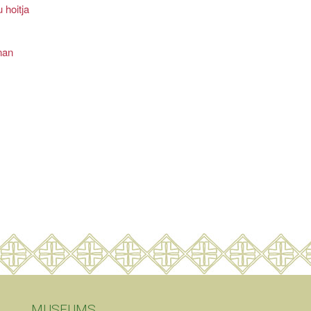
 hoitja
nan
MUSEUMS