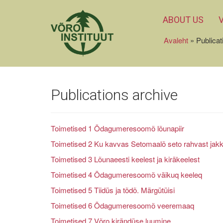
ABOUT US
Avaleht
»
Publicat
Publications archive
Toimetised 1 Õdagumeresoomõ lõunapiir
Toimetised 2 Ku kavvas Setomaalõ seto rahvast jak
Toimetised 3 Lõunaeesti keelest ja kiräkeelest
Toimetised 4 Õdagumeresoomõ väikuq keeleq
Toimetised 5 Tiidüs ja tõdõ. Märgütüisi
Toimetised 6 Õdagumeresoomõ veeremaaq
Toimetised 7 Võro kirändüse luumine