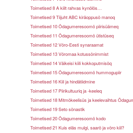
Toimetised 8 A kiilt rahvas kynõlõs…
Toimetised 9 Tiijuht ABC kiräoppusõ manoq
Toimetised 10 Õdagumeresoomõ piirisüämeq
Toimetised 11 Õdagumeresoomõ ütistüseq
Toimetised 12 Võro-Eesti synaraamat
Toimetised 13 Võromaa kotussõnimmist
Toimetised 14 Väikeisi kiili kokkoputmisõq
Toimetised 15 Õdagumeresoomõ hummogupiir
Toimetised 16 Kiil ja hindätiidmine
Toimetised 17 Piirikultuuriq ja -keeleq
Toimetised 18 Mitmõkeelisüs ja keelevaihtus Õdag
Toimetised 19 Seto sõnastik
Toimetised 20 Õdagumeresoomõ kodo
Toimetised 21 Kuis eläs mulgi, saarõ ja võro kiil?