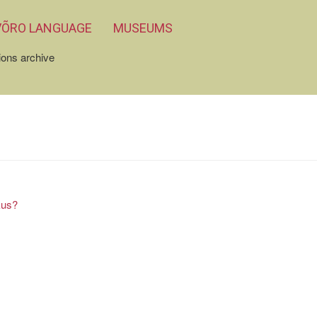
VÕRO LANGUAGE
MUSEUMS
ions archive
kus?