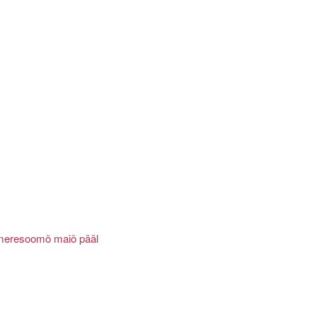
umeresoomõ maiõ pääl