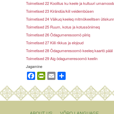
Toimetised 22 Koolitus ku keele ja kultuuri umamoodu
Toimetised 23 Kirändüs/kiil veidembüsen
Toimetised 24 Väikuq keeleq mitmõkeelitsen ütiskun
Toimetised 25 Ruum, kotus ja kotussõnimeq
Toimetised 26 Õdagumeresoomõ piiriq
Toimetised 27 Kiili rikkus ja elojoud
Toimetised 28 Õdagumeresoomõ keeleq kaartõ pääl
Toimetised 29 Aig õdagumeresoomõ keelin
Jagamine
Facebook
PrintFriendly
Email
Share
ABOUT US
VÕRO LANGUAGE